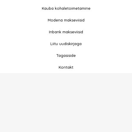
c
s
e
t
Kauba kohaletoimetamine
b
a
Modena makseviisid
o
g
o
r
Inbank makseviisid
k
a
-
m
Liitu uudiskirjaga
f
Tagasiside
Kontakt