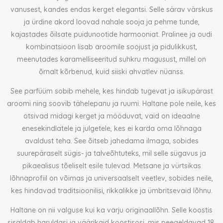
vanusest, kandes endas kerget elegantsi. Selle särav värskus
ja ürdine akord loovad nahale sooja ja pehme tunde,
kajastades õilsate puidunootide harmooniat. Pralinee ja oudi
kombinatsioon lisab aroomile soojust ja pidulikkust,
meenutades karamelliseeritud suhkru magusust, millel on
õrnalt kõrbenud, kuid siiski ahvatlev nüanss.
See parfüüm sobib mehele, kes hindab tugevat ja isikupärast
aroomi ning soovib tähelepanu ja ruumi. Haltane pole neile, kes
otsivad midagi kerget ja mööduvat, vaid on ideaalne
enesekindlatele ja julgetele, kes ei karda oma lõhnaga
avaldust teha. See õitseb jahedama ilmaga, sobides
suurepäraselt sügis- ja talveõhtuteks, mil selle sügavus ja
pikaealisus tõeliselt esile tulevad. Metsane ja vürtsikas
lõhnaprofiil on võimas ja universaalselt veetlev, sobides neile,
kes hindavad traditsioonilisi, rikkalikke ja ümbritsevaid lõhnu.
Haltane on nii valguse kui ka varju originaallõhn. Selle koostis
sisaldab haruldasi ja väärikaid koostisosi, mis peegeldavad 18.