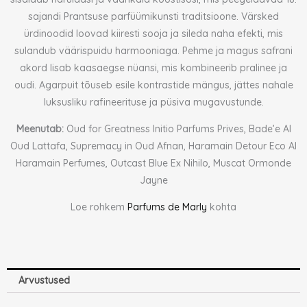
sajandi Prantsuse parfüümikunsti traditsioone. Värsked
ürdinoodid loovad kiiresti sooja ja sileda naha efekti, mis
sulandub väärispuidu harmooniaga. Pehme ja magus safrani
akord lisab kaasaegse nüansi, mis kombineerib pralinee ja
oudi. Agarpuit tõuseb esile kontrastide mängus, jättes nahale
luksusliku rafineerituse ja püsiva mugavustunde.
Meenutab:
Oud for Greatness Initio Parfums Prives, Bade’e Al
Oud Lattafa, Supremacy in Oud Afnan, Haramain Detour Eco Al
Haramain Perfumes, Outcast Blue Ex Nihilo, Muscat Ormonde
Jayne
Loe rohkem
Parfums de Marly
kohta
Arvustused