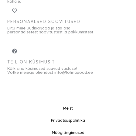
kohale.
PERSONAALSED SOOVITUSED
Liitu meie uudiskirjaga ja saa osa
personaalsetest soovitustest ja pakkumistest
TEIL ON KÜSIMUSI?
Kõik sinu küsimused saavad vastuse!
Võtke meiega ühendust info@lohnapood.ee
Meist
© 2026 All rights
Privaatsuspoliitika
F
I
Reserved
a
n
Müügitingimused