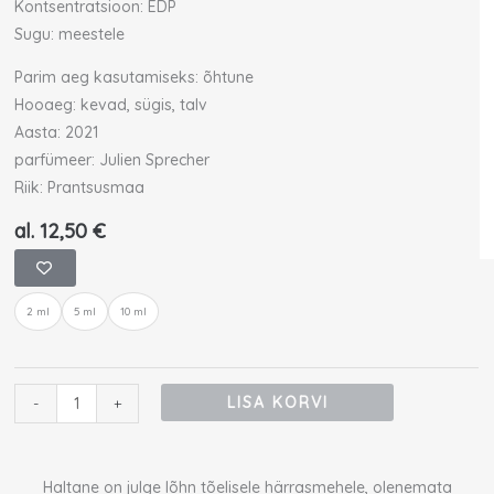
Kontsentratsioon: EDP
Sugu: meestele
Parim aeg kasutamiseks: õhtune
Hooaeg: kevad, sügis, talv
Aasta: 2021
parfümeer: Julien Sprecher
Riik: Prantsusmaa
al.
12,50
€
Parfums
de
2 ml
5 ml
10 ml
Marly
Haltane
proov
kogus
LISA KORVI
-
+
Haltane on julge lõhn tõelisele härrasmehele, olenemata