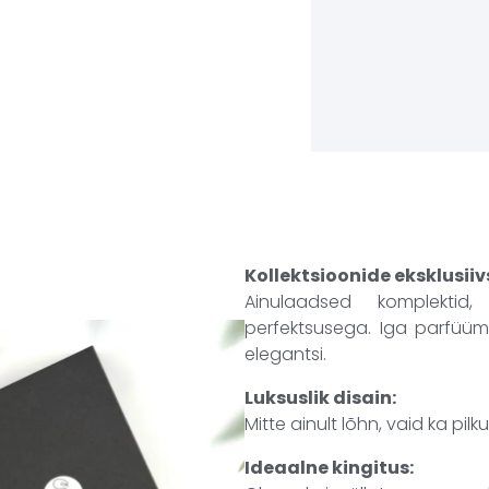
Kollektsioonide eksklusiiv
Ainulaadsed komplekti
perfektsusega. Iga parfüüm 
elegantsi.
Luksuslik disain:
Mitte ainult lõhn, vaid ka p
Ideaalne kingitus: