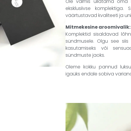
Ole valmis üllatama oma lä
eksklusiivse komplektiga. 
väärtustavad kvaliteeti ja un
Mitmekesine aroomivalik:
Komplektid sisaldavad lõhn
sündmusele. Olgu see siis
kasutamiseks või sensua
sündmuste jaoks.
Oleme kokku pannud luksusl
igaüks endale sobiva variand