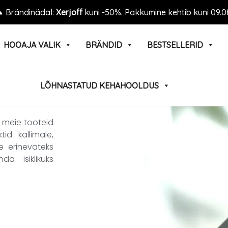
 Brändinädal:
Xerjoff
kuni -50%. Pakkumine kehtib kuni 09.0
HOOAJA VALIK
BRÄNDID
BESTSELLERID
LÕHNASTATUD KEHAHOOLDUS
 meie tooteid
id kallimale,
e erinevateks
a isiklikuks