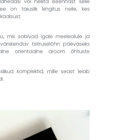
hedasi või hellita iseennast selle
See on täiuslik kingitus neile, kes
ikaalsust.
u, mis sobivad igale meeleolule ja
 värskendav tsitruselõhn päevaseks
alne orientaalne aroom õhtuste
ikud komplektid, mille seast leiab
i.