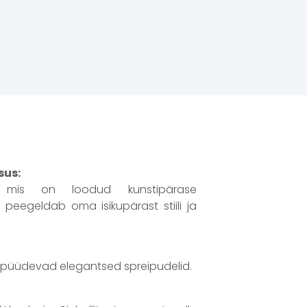
sus:
d, mis on loodud kunstipärase
peegeldab oma isikupärast stiili ja
ilkupüüdevad elegantsed spreipudelid.