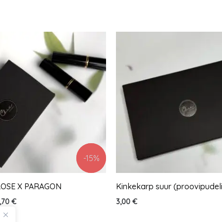
gne
Praegune
nd
hind
on:
,00 €.
52,70 €.
-15%
-15%
ROSE X PARAGON
Kinkekarp suur (proovipudeli
,70
€
3,00
€