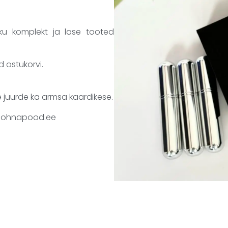
u komplekt ja lase tooted
d ostukorvi.
 juurde ka armsa kaardikese.
o@lohnapood.ee