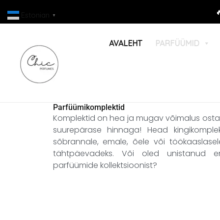
Skip

Estonian
▼
to
content
AVALEHT
PARFÜÜMID
Parfüümikomplektid
Komplektid on hea ja mugav võimalus osta
suurepärase hinnaga! Head kingikomplekt
sõbrannale, emale, õele või töökaaslasel
tähtpäevadeks. Või oled unistanud end
parfüümide kollektsioonist?