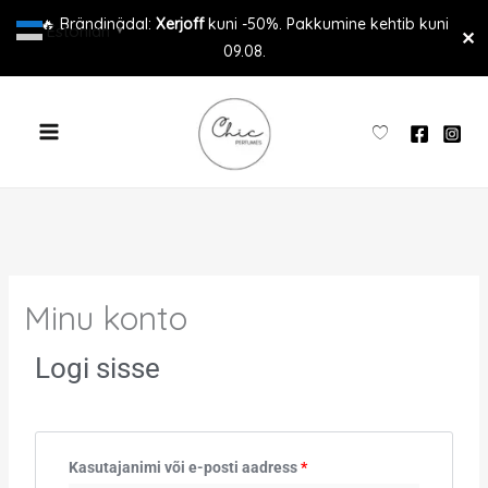
Skip
🔥 Brändinädal:
Xerjoff
kuni -50%. Pakkumine kehtib kuni
Estonian
▼
✕
to
09.08.
content
Minu konto
Logi sisse
Nõutud
Nõutud
Kasutajanimi või e-posti aadress
*