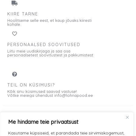
KIIRE TARNE
Hoolitseme selle eest, et kaup jõuaks kiiresti
kohale.
PERSONAALSED SOOVITUSED
Liitu meie uudiskirjaga ja saa osa
personaalsetest soovitustest ja pakkumistest
TEIL ON KÜSIMUSI?
Kõik sinu küsimused saavad vastuse!
Võtke meiega ühendust info@lohnapood.ee
Me hindame teie privaatsust
Meist
Kasutame küpsiseid, et parandada teie sirvimiskogemust,