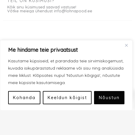
TEIL ON KÜSIMUSI?
Kõik sinu küsimused saavad vastuse!
Võtke meiega ühendust info@lohnapood.ee
Meist
Me hindame teie privaatsust
© 2026 All rights
Privaatsuspoliitika
F
I
Kasutame küpsiseid, et parandada teie sirvimiskogemust,
Reserved
a
n
kuvada isikupärastatud reklaame või sisu ning analüüsida
Müügitingimused
c
s
meie liiklust. Klõpsates nupul 'Nõustun kõigiga', nõustute
e
t
meie küpsiste kasutamisega.
Kauba kohaletoimetamine
0
b
a
Modena makseviisid
o
g
Kohanda
Keeldun kõigist
Nõustun
o
r
Inbank makseviisid
k
a
-
m
Liitu uudiskirjaga
f
Tagasiside