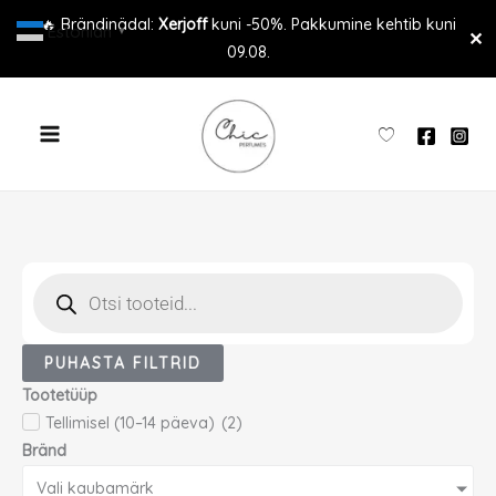
Skip
🔥 Brändinädal:
Xerjoff
kuni -50%. Pakkumine kehtib kuni
Estonian
▼
✕
to
09.08.
content
Products
search
PUHASTA FILTRID
Tootetüüp
Tellimisel (10–14 päeva)
(
2
)
Bränd
Vali kaubamärk