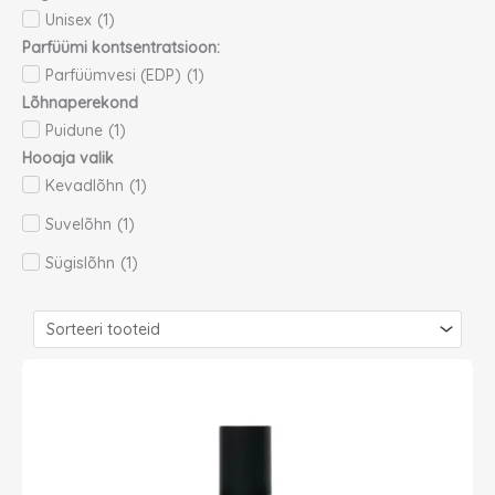
Unisex
(
1
)
Parfüümi kontsentratsioon:
Parfüümvesi (EDP)
(
1
)
Lõhnaperekond
Puidune
(
1
)
Hooaja valik
Kevadlõhn
(
1
)
Suvelõhn
(
1
)
Sügislõhn
(
1
)