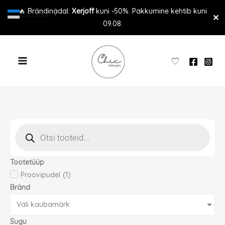
Skip
🔥 Brändinädal:
Xerjoff
kuni -50%. Pakkumine kehtib kuni
Estonian
▼
✕
to
09.08.
content
Products
search
Tootetüüp
Proovipudel
(
1
)
Bränd
Vali kaubamärk
Sugu