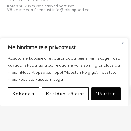
Kõik sinu küsimused saavad vastuse!
Võtke meiega ühendust info@lohnapood.ee
Meist
Me hindame teie privaatsust
© 2026 All rights
Privaatsuspoliitika
F
I
Kasutame küpsiseid, et parandada teie sirvimiskogemust,
Reserved
a
n
kuvada isikupärastatud reklaame või sisu ning analüüsida
Müügitingimused
c
s
meie liiklust. Klõpsates nupul 'Nõustun kõigiga', nõustute
e
t
meie küpsiste kasutamisega.
Kauba kohaletoimetamine
0
b
a
Modena makseviisid
o
g
Kohanda
Keeldun kõigist
Nõustun
o
r
Inbank makseviisid
k
a
-
m
Liitu uudiskirjaga
f
Tagasiside