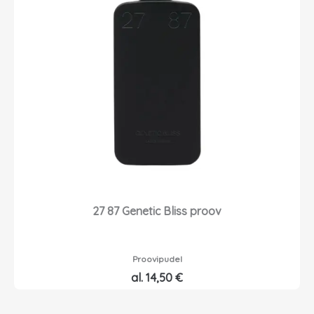
27 87 Genetic Bliss proov
Proovipudel
al.
14,50
€