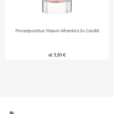
,
:
0
2
0
,
5
€
0
Privaatpostitus: Maison Alhambra So Candid
.
€
.
al.
3,50
€