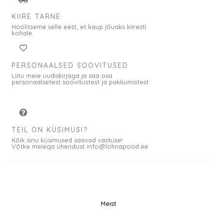
KIIRE TARNE
Hoolitseme selle eest, et kaup jõuaks kiiresti
kohale.
PERSONAALSED SOOVITUSED
Liitu meie uudiskirjaga ja saa osa
personaalsetest soovitustest ja pakkumistest
TEIL ON KÜSIMUSI?
Kõik sinu küsimused saavad vastuse!
Võtke meiega ühendust info@lohnapood.ee
Meist