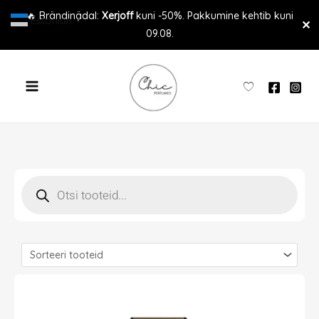
Skip
🔥 Brändinädal:
Xerjoff
kuni -50%. Pakkumine kehtib kuni
Estonian
▼
✕
to
09.08.
content
Products
search