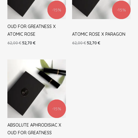
-15%
-15%
-15%
-15%
OUD FOR GREATNESS X
ATOMIC ROSE
ATOMIC ROSE X PARAGON
62,00
€
52,70
€
62,00
€
52,70
€
Algne
Praegune
hind
hind
oli:
on:
64,00 €.
54,40 €.
-15%
-15%
ABSOLUTE APHRODISIAC X
OUD FOR GREATNESS