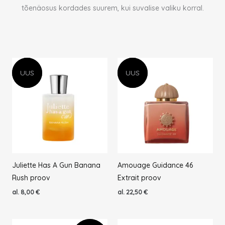
tõenäosus kordades suurem, kui suvalise valiku korral.
UUS
UUS
UUS
UUS
Juliette Has A Gun Banana
Amouage Guidance 46
Rush proov
Extrait proov
al.
8,00
€
al.
22,50
€