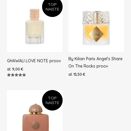
TOP
TOP
NAISTE
NAISTE
By Kilian Paris Angel’s Share
GHAWALI LOVE NOTE proov
On The Rocks proov
al.
9,00
€
al.
15,50
€
Hinnanguga
5.00
/ 5
TOP
TOP
NAISTE
NAISTE