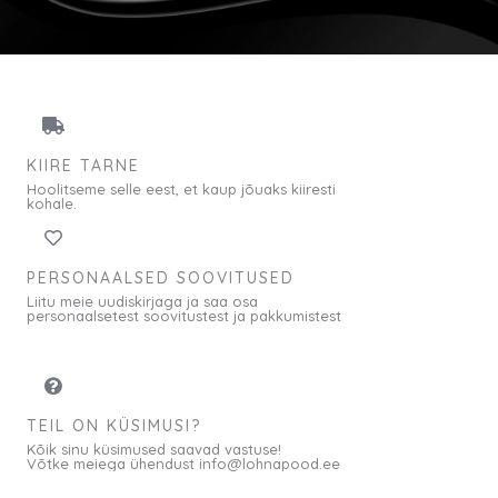
KIIRE TARNE
Hoolitseme selle eest, et kaup jõuaks kiiresti
kohale.
PERSONAALSED SOOVITUSED
Liitu meie uudiskirjaga ja saa osa
personaalsetest soovitustest ja pakkumistest
TEIL ON KÜSIMUSI?
Kõik sinu küsimused saavad vastuse!
Võtke meiega ühendust info@lohnapood.ee