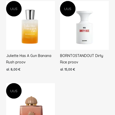
UUS
UUS
UUS
UUS
Juliette Has A Gun Banana
BORNTOSTANDOUT Dirty
Rush proov
Rice proov
al.
8,00
€
al.
15,00
€
UUS
UUS