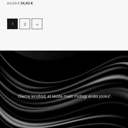
64,00
€
54,40
€
1
2
→
Oleme kindlad, et leiate meilt midagi enda jaoks!