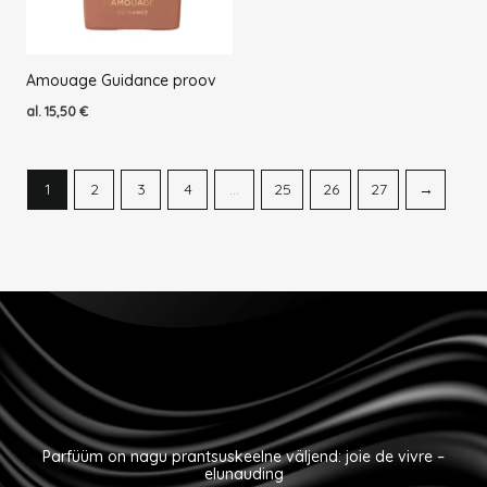
Amouage Guidance proov
al.
15,50
€
1
2
3
4
…
25
26
27
→
Parfüüm on nagu prantsuskeelne väljend: joie de vivre –
elunauding