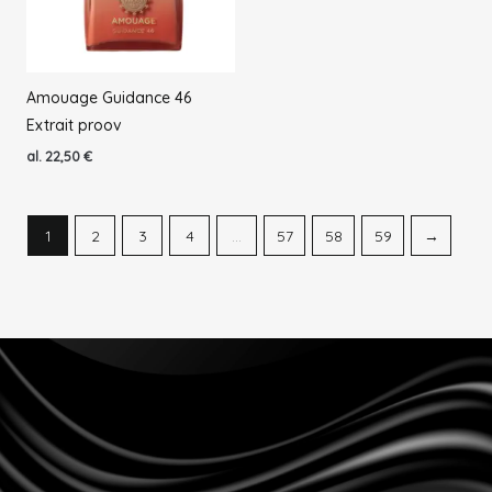
Amouage Guidance 46
Extrait proov
al.
22,50
€
1
2
3
4
…
57
58
59
→