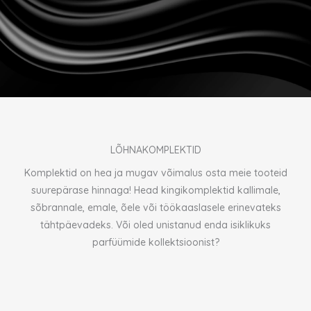
LÕHNAKOMPLEKTID
Komplektid on hea ja mugav võimalus osta meie tooteid
suurepärase hinnaga! Head kingikomplektid kallimale,
sõbrannale, emale, õele või töökaaslasele erinevateks
tähtpäevadeks. Või oled unistanud enda isiklikuks
parfüümide kollektsioonist?