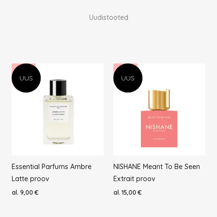
Uudistooted
UUS
UUS
UUS
UUS
UUS
UUS
UUS
UUS
2026
2026
2025
2025
Essential Parfums Ambre
NISHANE Meant To Be Seen
Latte proov
Extrait proov
al.
9,00
€
al.
15,00
€