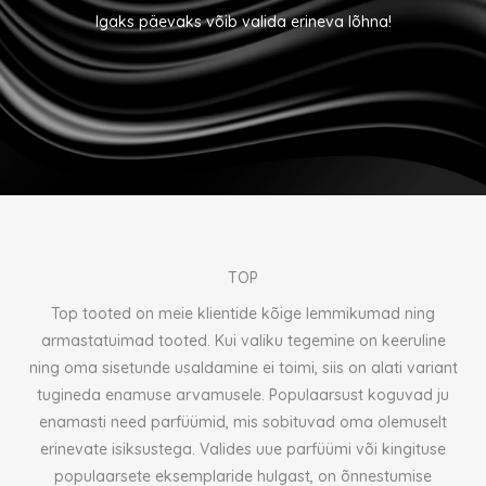
Igaks päevaks võib valida erineva lõhna!
TOP
Top tooted on meie klientide kõige lemmikumad ning
armastatuimad tooted. Kui valiku tegemine on keeruline
ning oma sisetunde usaldamine ei toimi, siis on alati variant
tugineda enamuse arvamusele. Populaarsust koguvad ju
enamasti need parfüümid, mis sobituvad oma olemuselt
erinevate isiksustega. Valides uue parfüümi või kingituse
populaarsete eksemplaride hulgast, on õnnestumise