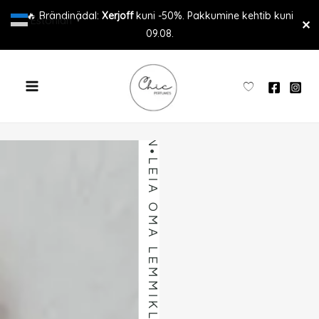
LEIA OMA LEMMIKLÕHN
Skip
🔥 Brändinädal:
Xerjoff
kuni -50%. Pakkumine kehtib kuni
Estonian
▼
✕
to
09.08.
content
LEIA OMA LEMMIKLÕHN