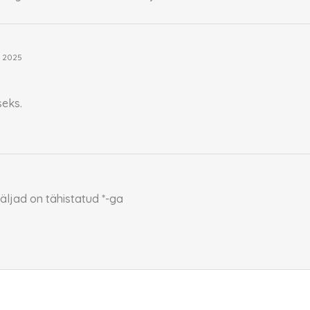
, 2025
seks.
äljad on tähistatud
*
-ga