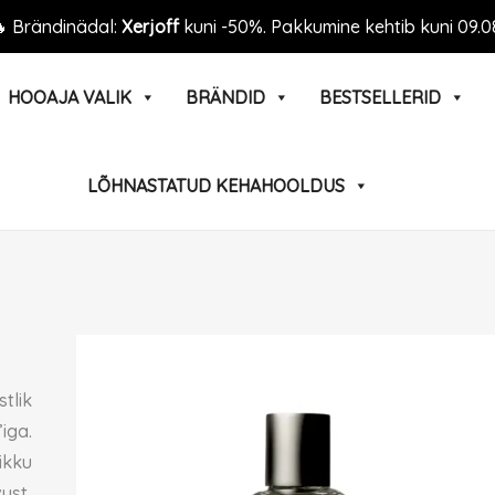
 Brändinädal:
Xerjoff
kuni -50%. Pakkumine kehtib kuni 09.0
HOOAJA VALIK
BRÄNDID
BESTSELLERID
LÕHNASTATUD KEHAHOOLDUS
tlik
iga.
ikku
ust,