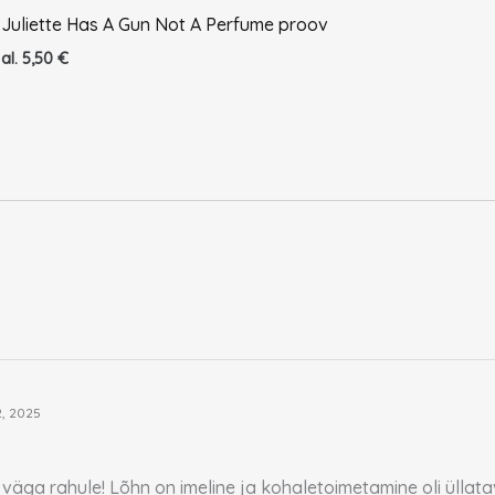
Juliette Has A Gun Not A Perfume proov
al.
5,50
€
2, 2025
 väga rahule! Lõhn on imeline ja kohaletoimetamine oli üllatav