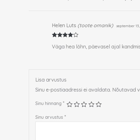
Helen Luts
(toote omanik)
september 13
Hinnangu
Väga hea lǒhn, päevasel ajal kandmi
ga
4
/ 5
Lisa arvustus
Sinu e-postiaadressi ei avaldata.
Nõutavad v
*
Sinu hinnang
*
Sinu arvustus