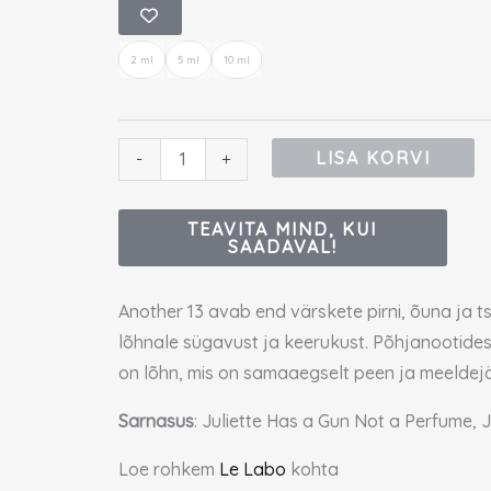
Le
hinnangu
põhjal
Labo
2 ml
5 ml
10 ml
Another
13
proov
LISA KORVI
-
+
kogus
TEAVITA MIND, KUI
SAADAVAL!
Another 13 avab end värskete pirni, õuna ja 
lõhnale sügavust ja keerukust. Põhjanootides 
on lõhn, mis on samaaegselt peen ja meeldejääv
Sarnasus
: Juliette Has a Gun Not a Perfume,
Loe rohkem
Le Labo
kohta