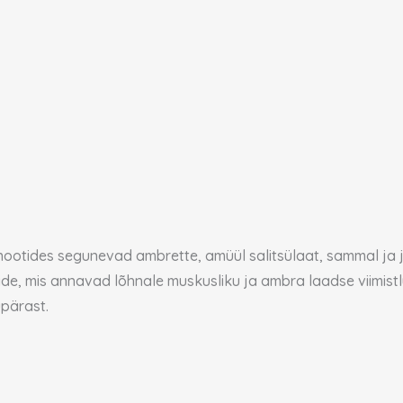
nootides segunevad ambrette, amüül salitsülaat, sammal ja j
ide, mis annavad lõhnale muskusliku ja ambra laadse viimist
upärast.