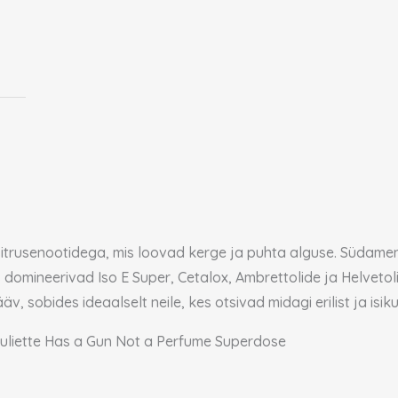
tsitrusenootidega, mis loovad kerge ja puhta alguse. Südame
domineerivad Iso E Super, Cetalox, Ambrettolide ja Helvetol
, sobides ideaalselt neile, kes otsivad midagi erilist ja isik
 Juliette Has a Gun Not a Perfume Superdose