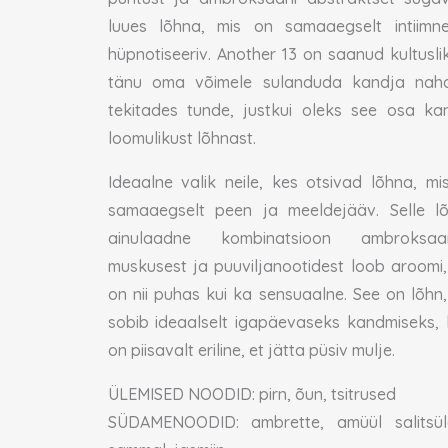
luues lõhna, mis on samaaegselt intiimn
hüpnotiseeriv. Another 13 on saanud kultusli
tänu oma võimele sulanduda kandja nah
tekitades tunde, justkui oleks see osa ka
loomulikust lõhnast.
Ideaalne valik neile, kes otsivad lõhna, mi
samaaegselt peen ja meeldejääv. Selle l
ainulaadne kombinatsioon ambroksaan
muskusest ja puuviljanootidest loob aroomi,
on nii puhas kui ka sensuaalne. See on lõhn,
sobib ideaalselt igapäevaseks kandmiseks, 
on piisavalt eriline, et jätta püsiv mulje.
ÜLEMISED NOODID: pirn, õun, tsitrused
SÜDAMENOODID: ambrette, amüül salitsül