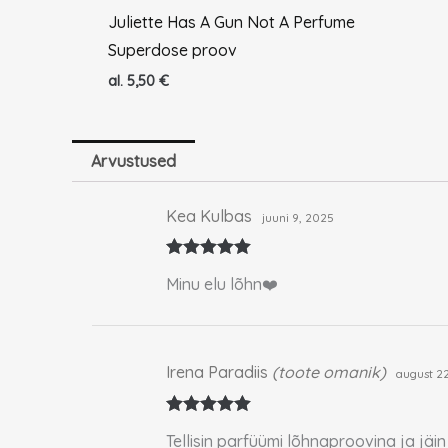
Juliette Has A Gun Not A Perfume
Superdose proov
al.
5,50
€
Arvustused
Kea Kulbas
juuni 9, 2025
Hinnanguga
Minu elu lõhn❤️
5
/ 5
Irena Paradiis
(toote omanik)
august 2
Hinnanguga
Tellisin parfüümi lõhnaproovina ja jäin
5
/ 5