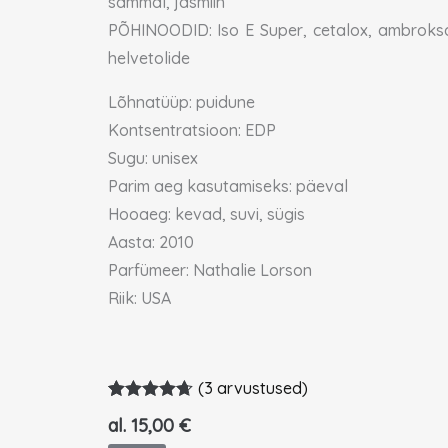
sammal, jasmiin
PÕHINOODID: Iso E Super, cetalox, ambroks
helvetolide
Lõhnatüüp: puidune
Kontsentratsioon: EDP
Sugu: unisex
Parim aeg kasutamiseks: päeval
Hooaeg: kevad, suvi, sügis
Aasta: 2010
Parfümeer: Nathalie Lorson
Riik: USA
(
3
arvustused)
Hinnatud
3
al.
15,00
€
4.67
/5
kliendi