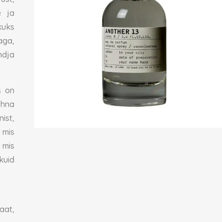
e ja
kuks
aga,
ndja
s on
õhna
ist,
 mis
 mis
kuid
aat,