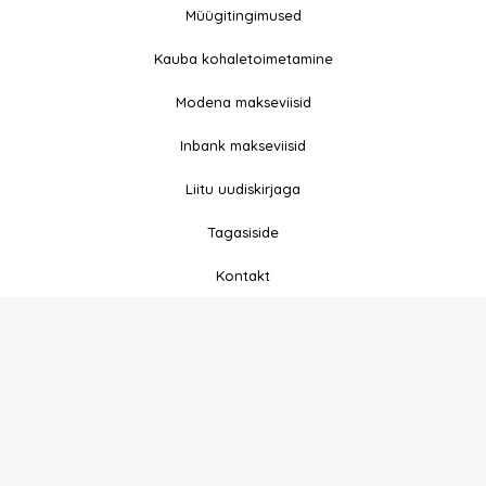
a
n
Müügitingimused
c
s
e
t
Kauba kohaletoimetamine
b
a
Modena makseviisid
o
g
o
r
Inbank makseviisid
k
a
-
m
Liitu uudiskirjaga
f
Tagasiside
Kontakt