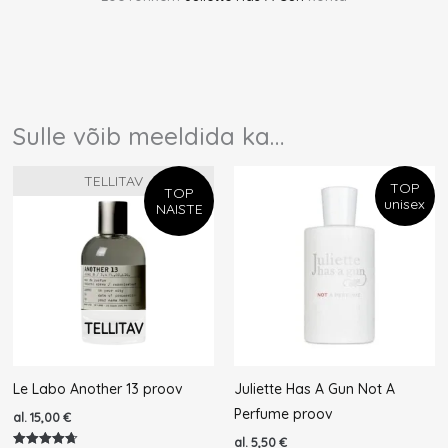
Sulle võib meeldida ka…
TELLITAV
TOP
TOP
unisex
NAISTE
TELLITAV
Le Labo Another 13 proov
Juliette Has A Gun Not A
Perfume proov
al.
15,00
€
al.
5,50
€