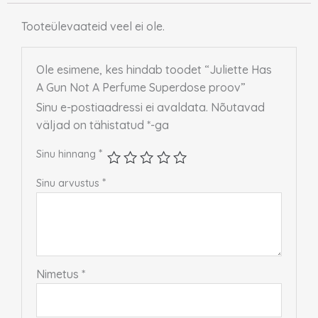
Tooteülevaateid veel ei ole.
Ole esimene, kes hindab toodet “Juliette Has
A Gun Not A Perfume Superdose proov”
Sinu e-postiaadressi ei avaldata.
Nõutavad
väljad on tähistatud
*
-ga
*
Sinu hinnang
*
Sinu arvustus
Nimetus
*