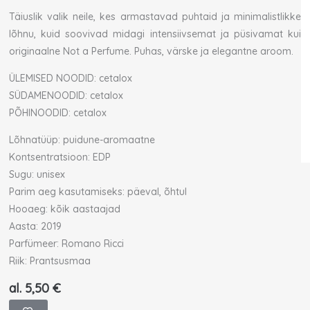
Täiuslik valik neile, kes armastavad puhtaid ja minimalistlikke
lõhnu, kuid soovivad midagi intensiivsemat ja püsivamat kui
originaalne Not a Perfume. Puhas, värske ja elegantne aroom.
ÜLEMISED NOODID: cetalox
SÜDAMENOODID: cetalox
PÕHINOODID: cetalox
Lõhnatüüp: puidune-aromaatne
Kontsentratsioon: EDP
Sugu: unisex
Parim aeg kasutamiseks: päeval, õhtul
Hooaeg: kõik aastaajad
Aasta: 2019
Parfümeer: Romano Ricci
Riik: Prantsusmaa
al.
5,50
€
Juliette