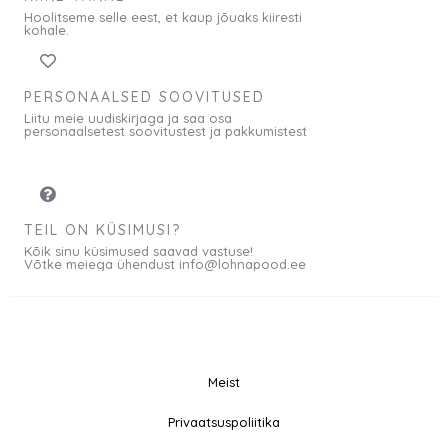
Hoolitseme selle eest, et kaup jõuaks kiiresti
kohale.
PERSONAALSED SOOVITUSED
Liitu meie uudiskirjaga ja saa osa
personaalsetest soovitustest ja pakkumistest
TEIL ON KÜSIMUSI?
Kõik sinu küsimused saavad vastuse!
Võtke meiega ühendust info@lohnapood.ee
Meist
© 2026 All rights
Privaatsuspoliitika
F
I
Reserved