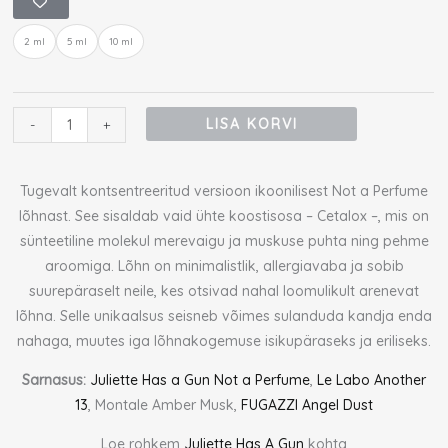
Has
2 ml
5 ml
10 ml
A
Gun
Not
A
LISA KORVI
-
+
Perfume
Superdose
Tugevalt kontsentreeritud versioon ikoonilisest Not a Perfume
proov
lõhnast. See sisaldab vaid ühte koostisosa – Cetalox –, mis on
kogus
sünteetiline molekul merevaigu ja muskuse puhta ning pehme
aroomiga. Lõhn on minimalistlik, allergiavaba ja sobib
suurepäraselt neile, kes otsivad nahal loomulikult arenevat
lõhna. Selle unikaalsus seisneb võimes sulanduda kandja enda
nahaga, muutes iga lõhnakogemuse isikupäraseks ja eriliseks.
Sarnasus:
Juliette Has a Gun Not a Perfume
,
Le Labo Another
13
, Montale Amber Musk,
FUGAZZI Angel Dust
Loe rohkem
Juliette Has A Gun
kohta