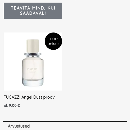
Hinnanguga
4.67
TEAVITA MIND, KUI
/ 5
SAADAVAL!
TOP
unisex
FUGAZZI Angel Dust proov
al.
9,00
€
Arvustused