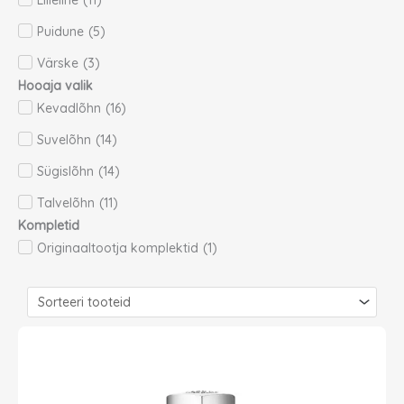
Lilleline
(
11
)
Puidune
(
5
)
Värske
(
3
)
Hooaja valik
Kevadlõhn
(
16
)
Suvelõhn
(
14
)
Sügislõhn
(
14
)
Talvelõhn
(
11
)
Kompletid
Originaaltootja komplektid
(
1
)
Page
Page
Page
Page
Page