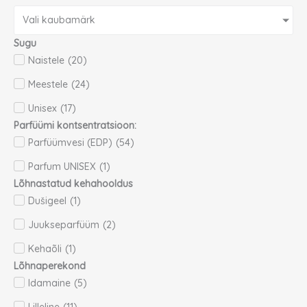
Vali kaubamärk
Sugu
Naistele
(
20
)
Meestele
(
24
)
Unisex
(
17
)
Parfüümi kontsentratsioon:
Parfüümvesi (EDP)
(
54
)
Parfum UNISEX
(
1
)
Lõhnastatud kehahooldus
Dušigeel
(
1
)
Juukseparfüüm
(
2
)
Kehaõli
(
1
)
Lõhnaperekond
Idamaine
(
5
)