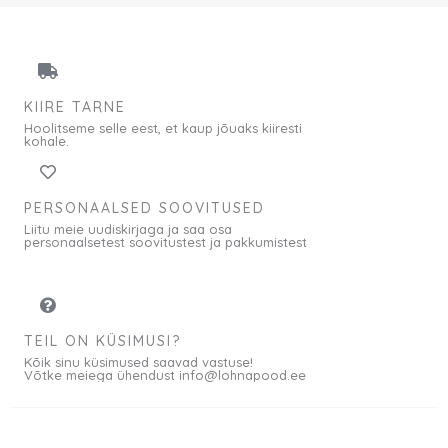
KIIRE TARNE
Hoolitseme selle eest, et kaup jõuaks kiiresti
kohale.
PERSONAALSED SOOVITUSED
Liitu meie uudiskirjaga ja saa osa
personaalsetest soovitustest ja pakkumistest
TEIL ON KÜSIMUSI?
Kõik sinu küsimused saavad vastuse!
Võtke meiega ühendust info@lohnapood.ee