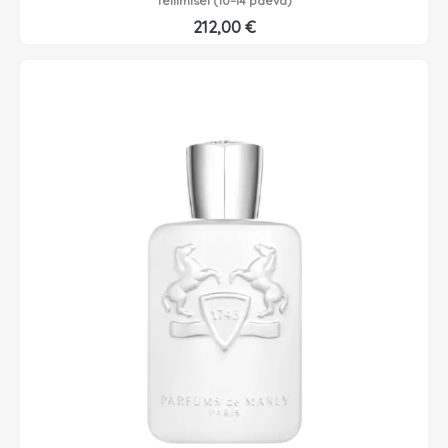
Tellimisel (10–14 päeva)
212,00
€