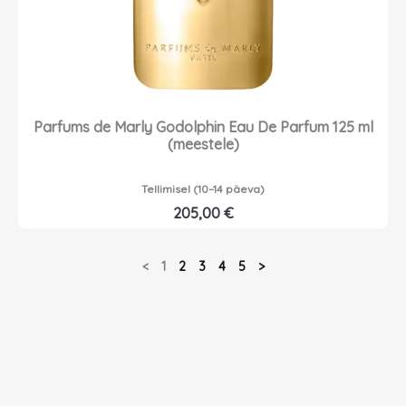
Parfums de Marly Godolphin Eau De Parfum 125 ml
(meestele)
Tellimisel (10–14 päeva)
205,00
€
<
1
2
3
4
5
>