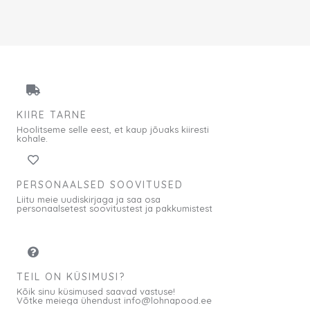
KIIRE TARNE
Hoolitseme selle eest, et kaup jõuaks kiiresti
kohale.
PERSONAALSED SOOVITUSED
Liitu meie uudiskirjaga ja saa osa
personaalsetest soovitustest ja pakkumistest
TEIL ON KÜSIMUSI?
Kõik sinu küsimused saavad vastuse!
Võtke meiega ühendust info@lohnapood.ee