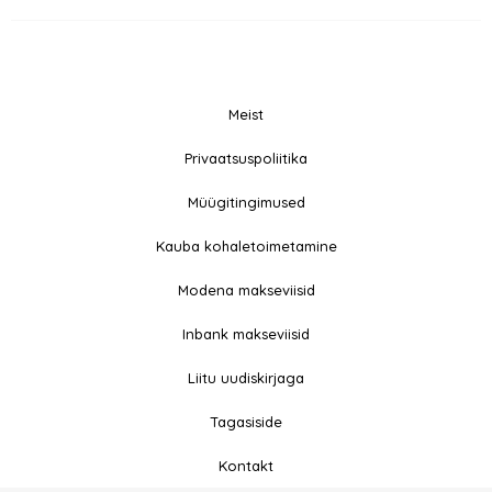
Meist
© 2026 All rights
Privaatsuspoliitika
F
I
Reserved
a
n
Müügitingimused
c
s
e
t
Kauba kohaletoimetamine
b
a
Modena makseviisid
o
g
o
r
Inbank makseviisid
k
a
-
m
Liitu uudiskirjaga
f
Tagasiside
Kontakt