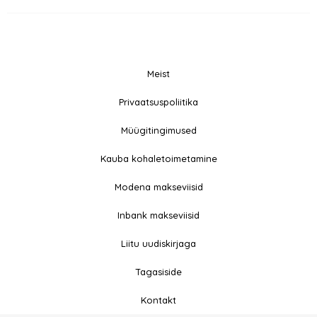
Meist
© 2026 All rights
Privaatsuspoliitika
F
I
Reserved
a
n
Müügitingimused
c
s
e
t
Kauba kohaletoimetamine
b
a
Modena makseviisid
o
g
o
r
Inbank makseviisid
k
a
-
m
Liitu uudiskirjaga
f
Tagasiside
Kontakt