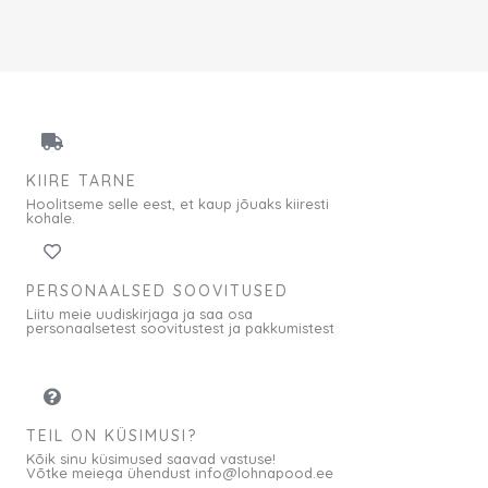
KIIRE TARNE
Hoolitseme selle eest, et kaup jõuaks kiiresti
kohale.
PERSONAALSED SOOVITUSED
Liitu meie uudiskirjaga ja saa osa
personaalsetest soovitustest ja pakkumistest
TEIL ON KÜSIMUSI?
Kõik sinu küsimused saavad vastuse!
Võtke meiega ühendust info@lohnapood.ee