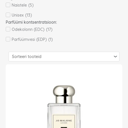
Naistele
(
5
)
Unisex
(
13
)
Parfüümi kontsentratsioon:
Odekolonn (EDC)
(
17
)
Parfüümvesi (EDP)
(
1
)
Page
Page