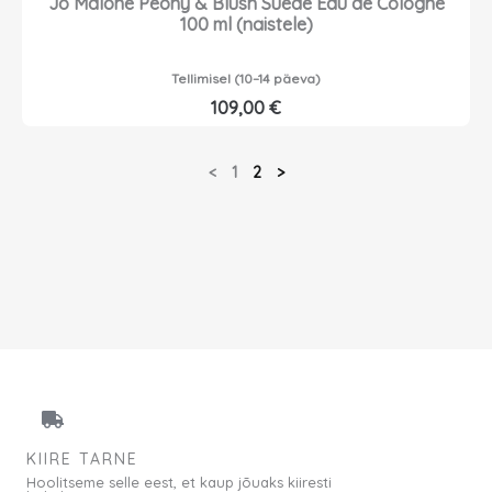
Jo Malone Peony & Blush Suede Eau de Cologne
100 ml (naistele)
Tellimisel (10–14 päeva)
109,00
€
<
1
2
>
KIIRE TARNE
Hoolitseme selle eest, et kaup jõuaks kiiresti