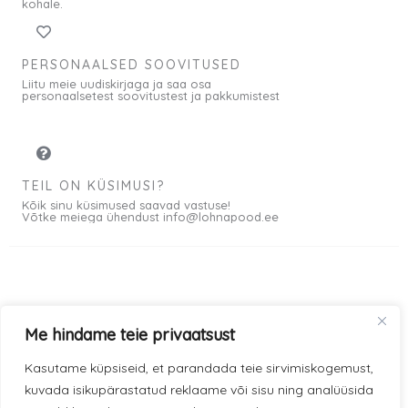
kohale.
PERSONAALSED SOOVITUSED
Liitu meie uudiskirjaga ja saa osa
personaalsetest soovitustest ja pakkumistest
TEIL ON KÜSIMUSI?
Kõik sinu küsimused saavad vastuse!
Võtke meiega ühendust info@lohnapood.ee
Meist
Me hindame teie privaatsust
© 2026 All rights
Privaatsuspoliitika
F
I
Kasutame küpsiseid, et parandada teie sirvimiskogemust,
Reserved
a
n
kuvada isikupärastatud reklaame või sisu ning analüüsida
Müügitingimused