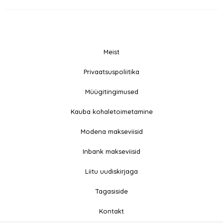
Meist
© 2026 All rights
Privaatsuspoliitika
F
I
Reserved
a
n
Müügitingimused
c
s
e
t
Kauba kohaletoimetamine
b
a
Modena makseviisid
o
g
o
r
Inbank makseviisid
k
a
-
m
Liitu uudiskirjaga
f
Tagasiside
Kontakt