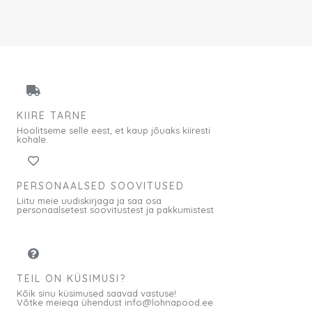
KIIRE TARNE
Hoolitseme selle eest, et kaup jõuaks kiiresti
kohale.
PERSONAALSED SOOVITUSED
Liitu meie uudiskirjaga ja saa osa
personaalsetest soovitustest ja pakkumistest
TEIL ON KÜSIMUSI?
Kõik sinu küsimused saavad vastuse!
Võtke meiega ühendust info@lohnapood.ee