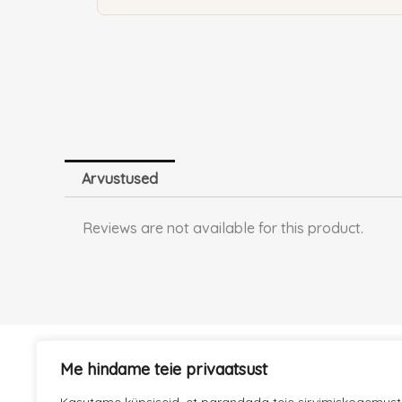
100
ml
(naistele)
kogus
Arvustused
Reviews are not available for this product.
Me hindame teie privaatsust
KIIRE TARNE