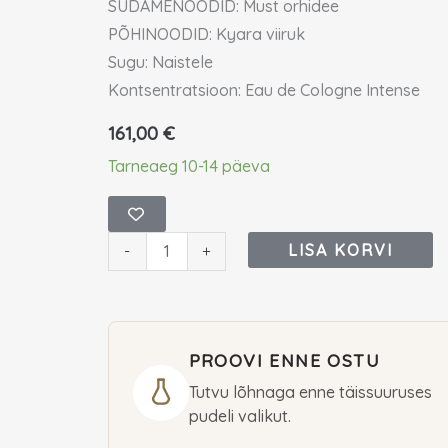
SÜDAMENOODID: Must orhidee
PÕHINOODID: Kyara viiruk
Sugu: Naistele
Kontsentratsioon: Eau de Cologne Intense
161,00
€
Jo
Tarneaeg 10-14 päeva
Malone
Dark
Amber
LISA KORVI
-
+
&
Ginger
Lily
PROOVI ENNE OSTU
Eau
de
Tutvu lõhnaga enne täissuuruses
pudeli valikut.
Cologne
Intense