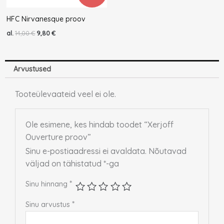
HFC Nirvanesque proov
al.
14,00
€
9,80
€
Arvustused
Tooteülevaateid veel ei ole.
Ole esimene, kes hindab toodet “Xerjoff
Ouverture proov”
Sinu e-postiaadressi ei avaldata.
Nõutavad
väljad on tähistatud
*
-ga
*
Sinu hinnang
*
Sinu arvustus