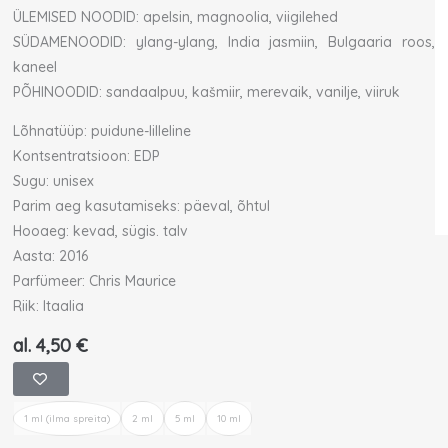
ÜLEMISED NOODID: apelsin, magnoolia, viigilehed
SÜDAMENOODID: ylang-ylang, India jasmiin, Bulgaaria roos,
kaneel
PÕHINOODID: sandaalpuu, kašmiir, merevaik, vanilje, viiruk
Lõhnatüüp: puidune-lilleline
Kontsentratsioon: EDP
Sugu: unisex
Parim aeg kasutamiseks: päeval, õhtul
Hooaeg: kevad, sügis. talv
Aasta: 2016
Parfümeer: Chris Maurice
Riik: Itaalia
al.
4,50
€
Xerjoff
Ouverture
1 ml (ilma spreita)
2 ml
5 ml
10 ml
proov