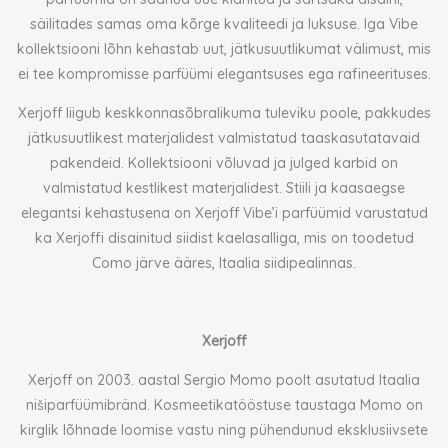
säilitades samas oma kõrge kvaliteedi ja luksuse. Iga Vibe
kollektsiooni lõhn kehastab uut, jätkusuutlikumat välimust, mis
ei tee kompromisse parfüümi elegantsuses ega rafineerituses.
Xerjoff liigub keskkonnasõbralikuma tuleviku poole, pakkudes
jätkusuutlikest materjalidest valmistatud taaskasutatavaid
pakendeid. Kollektsiooni võluvad ja julged karbid on
valmistatud kestlikest materjalidest. Stiili ja kaasaegse
elegantsi kehastusena on Xerjoff Vibe’i parfüümid varustatud
ka Xerjoffi disainitud siidist kaelasalliga, mis on toodetud
Como järve ääres, Itaalia siidipealinnas.
Xerjoff
Xerjoff on 2003. aastal Sergio Momo poolt asutatud Itaalia
nišiparfüümibränd. Kosmeetikatööstuse taustaga Momo on
kirglik lõhnade loomise vastu ning pühendunud eksklusiivsete