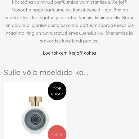
käsitööna valminud parfüümide valmistamisele. Xerjoffi
filosoofia näeb parfüüme kui kunstiteoseid – iga lõhn on
hoolikalt käsitsi segatud ja esitatud kaunis disainpudelis. Bränd
on pälvinud lojaalse austajaskonna parfüümisõprade seas üle
maailma ning on tunnustatud oma uuendusliku lähenemise ja
erakordse kvaliteedi poolest.
Loe rohkem Xerjoff kohta
Sulle võib meeldida ka…
Algne
Praegune
TOP
hind
hind
unisex
oli:
on:
14,00 €.
9,80 €.
-30%