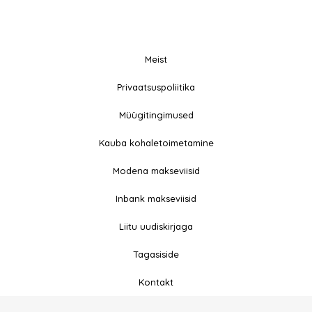
Meist
© 2026 All rights
Privaatsuspoliitika
F
I
Reserved
a
n
Müügitingimused
c
s
e
t
Kauba kohaletoimetamine
b
a
Modena makseviisid
o
g
o
r
Inbank makseviisid
k
a
-
m
Liitu uudiskirjaga
f
Tagasiside
Kontakt