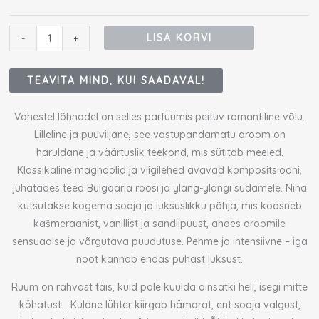
kogus
LISA KORVI
-
+
TEAVITA MIND, KUI SAADAVAL!
Vähestel lõhnadel on selles parfüümis peituv romantiline võlu.
Lilleline ja puuviljane, see vastupandamatu aroom on
haruldane ja väärtuslik teekond, mis sütitab meeled.
Klassikaline magnoolia ja viigilehed avavad kompositsiooni,
juhatades teed Bulgaaria roosi ja ylang-ylangi südamele. Nina
kutsutakse kogema sooja ja luksuslikku põhja, mis koosneb
kašmeraanist, vanillist ja sandlipuust, andes aroomile
sensuaalse ja võrgutava puudutuse. Pehme ja intensiivne – iga
noot kannab endas puhast luksust.
Ruum on rahvast täis, kuid pole kuulda ainsatki heli, isegi mitte
köhatust… Kuldne lühter kiirgab hämarat, ent sooja valgust,