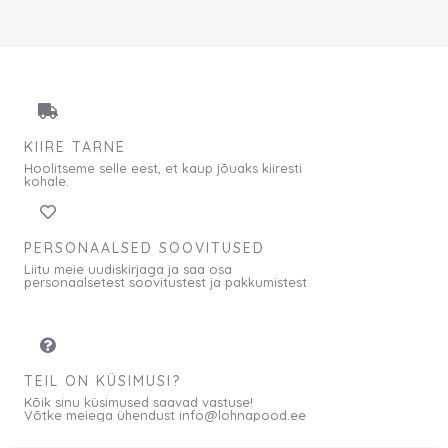
KIIRE TARNE
Hoolitseme selle eest, et kaup jõuaks kiiresti
kohale.
PERSONAALSED SOOVITUSED
Liitu meie uudiskirjaga ja saa osa
personaalsetest soovitustest ja pakkumistest
TEIL ON KÜSIMUSI?
Kõik sinu küsimused saavad vastuse!
Võtke meiega ühendust info@lohnapood.ee