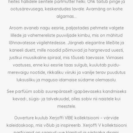
heites hallidele seintele pärlmutter helki. Õhk täitub pinge ja
ootusärevusega, keskendudes lavale. Avamäng on kohe
algamas…
Aroom avaneb nagu eesriie, paljastades pehmete valgete
lillede ja vahemereliste puuviljade kimbu, mis on mähitud
lõhnavatesse viigilehtedesse. Järgneb elegantne lilleõite ja
kaneeli duett, mille noodid põimuvad ja hargnevad uuesti,
justkui muusikaline spiraal, mis tõuseb taevasse. Viimases
vaatuses, enne kui eesriie taas sulgub, kuulutab puidu-
merevaigu nootide, rikkaliku viiruki ja vanilje terav puudutus
luksusliku ja magusa idamaise südame olemasolu.
See parfüüm sobib suurepäraselt igapäevaseks kandmiseks
kevad-, sügis- ja talvekuudel, olles sobiv nii naistele kui
meestele.
Ouverture kuulub Xerjoffi VIBE kollektsiooni – värvide
kaleidoskoop, mis võlub ja inspireerib. Xerjoffi V kollektsiooni
parfüümid on saanud uue klanitud ja särtsaka disaini,