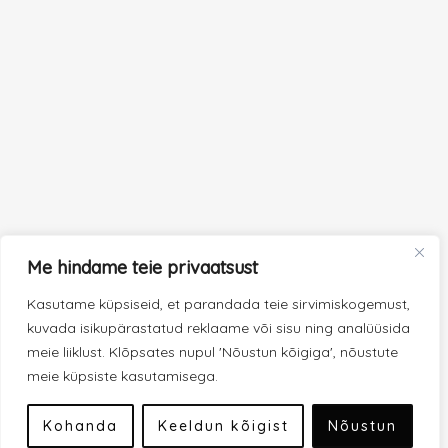
Me hindame teie privaatsust
Kasutame küpsiseid, et parandada teie sirvimiskogemust,
kuvada isikupärastatud reklaame või sisu ning analüüsida
meie liiklust. Klõpsates nupul 'Nõustun kõigiga', nõustute
meie küpsiste kasutamisega.
Kohanda
Keeldun kõigist
Nõustun