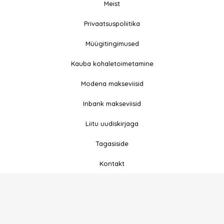
Meist
© 2026 All rights
Privaatsuspoliitika
F
I
Reserved
a
n
Müügitingimused
c
s
e
t
Kauba kohaletoimetamine
b
a
Modena makseviisid
o
g
o
r
Inbank makseviisid
k
a
-
m
Liitu uudiskirjaga
f
Tagasiside
Kontakt