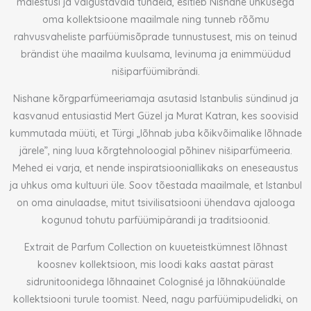
mälestusi ja valgustavaid tundeid, esitleb Nishane uhkusega
oma kollektsioone maailmale ning tunneb rõõmu
rahvusvaheliste parfüümisõprade tunnustusest, mis on teinud
brändist ühe maailma kuulsama, levinuma ja enimmüüdud
nišiparfüümibrändi.
Nishane kõrgparfümeeriamaja asutasid Istanbulis sündinud ja
kasvanud entusiastid Mert Güzel ja Murat Katran, kes soovisid
kummutada müüti, et Türgi „lõhnab juba kõikvõimalike lõhnade
järele”, ning luua kõrgtehnoloogial põhinev nišiparfümeeria.
Mehed ei varja, et nende inspiratsiooniallikaks on eneseaustus
ja uhkus oma kultuuri üle. Soov tõestada maailmale, et Istanbul
on oma ainulaadse, mitut tsivilisatsiooni ühendava ajalooga
kogunud tohutu parfüümipärandi ja traditsioonid.
Extrait de Parfum Collection on kuueteistkümnest lõhnast
koosnev kollektsioon, mis loodi kaks aastat pärast
sidrunitoonidega lõhnaainet Colognisé ja lõhnaküünalde
kollektsiooni turule toomist. Need, nagu parfüümipudelidki, on