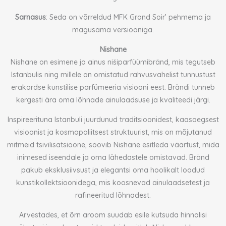
Sarnasus
: Seda on võrreldud MFK Grand Soir’ pehmema ja
magusama versiooniga.
Nishane
Nishane on esimene ja ainus nišiparfüümibränd, mis tegutseb
Istanbulis ning millele on omistatud rahvusvahelist tunnustust
erakordse kunstilise parfümeeria visiooni eest. Brändi tunneb
kergesti ära oma lõhnade ainulaadsuse ja kvaliteedi järgi.
Inspireerituna Istanbuli juurdunud traditsioonidest, kaasaegsest
visioonist ja kosmopoliitsest struktuurist, mis on mõjutanud
mitmeid tsivilisatsioone, soovib Nishane esitleda väärtust, mida
inimesed iseendale ja oma lähedastele omistavad. Bränd
pakub eksklusiivsust ja elegantsi oma hoolikalt loodud
kunstikollektsioonidega, mis koosnevad ainulaadsetest ja
rafineeritud lõhnadest.
Arvestades, et õrn aroom suudab esile kutsuda hinnalisi