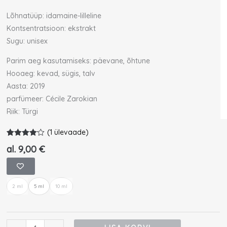
Lõhnatüüp: idamaine-lilleline
Kontsentratsioon: ekstrakt
Sugu: unisex
Parim aeg kasutamiseks: päevane, õhtune
Hooaeg: kevad, sügis, talv
Aasta: 2019
parfümeer: Cécile Zarokian
Riik: Türgi
(
1
ülevaade)
Hinnatud
1
al.
9,00
€
4.00
/5
kliendi
NISHANE
hinnangu
põhjal
Ani
2 ml
5 ml
10 ml
Extrait
proov
kogus