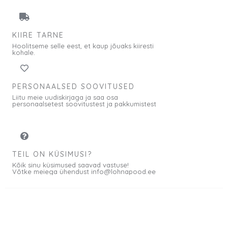
KIIRE TARNE
Hoolitseme selle eest, et kaup jõuaks kiiresti
kohale.
PERSONAALSED SOOVITUSED
Liitu meie uudiskirjaga ja saa osa
personaalsetest soovitustest ja pakkumistest
TEIL ON KÜSIMUSI?
Kõik sinu küsimused saavad vastuse!
Võtke meiega ühendust info@lohnapood.ee