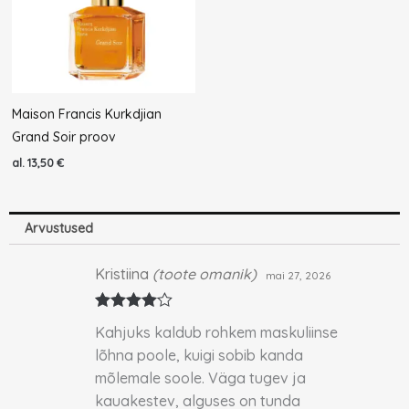
Maison Francis Kurkdjian
Grand Soir proov
al.
13,50
€
Arvustused
Kristiina
(toote omanik)
mai 27, 2026
Hinnangu
Kahjuks kaldub rohkem maskuliinse
ga
4
/ 5
lõhna poole, kuigi sobib kanda
mõlemale soole. Väga tugev ja
kauakestev, alguses on tunda