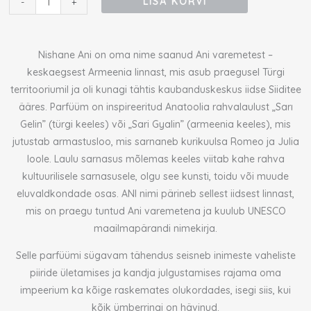
LISA KORVI
-
+
Nishane Ani on oma nime saanud Ani varemetest –
keskaegsest Armeenia linnast, mis asub praegusel Türgi
territooriumil ja oli kunagi tähtis kaubanduskeskus iidse Siiditee
ääres. Parfüüm on inspireeritud Anatoolia rahvalaulust „Sarı
Gelin” (türgi keeles) või „Sari Gyalin” (armeenia keeles), mis
jutustab armastusloo, mis sarnaneb kurikuulsa Romeo ja Julia
loole. Laulu sarnasus mõlemas keeles viitab kahe rahva
kultuurilisele sarnasusele, olgu see kunsti, toidu või muude
eluvaldkondade osas. ANI nimi pärineb sellest iidsest linnast,
mis on praegu tuntud Ani varemetena ja kuulub UNESCO
maailmapärandi nimekirja.
Selle parfüümi sügavam tähendus seisneb inimeste vaheliste
piiride ületamises ja kandja julgustamises rajama oma
impeerium ka kõige raskemates olukordades, isegi siis, kui
kõik ümberringi on hävinud.