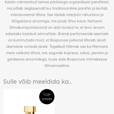
käsitsi valmistatud taimse päritoluga orgaanilisest parafiinist,
mis põleb aeglasemalt kui traditsiooniline parafiin ja levitab
intensiivsemat lõhna. See täidab interjööri rahustava ja
lõõgastava aroomiga, mis püsib õhus kaua. Nishane’i
lõhnakompositsioonid on alati loodud nii, et leviv aroom
edastaks Istanbuli atmosfääri. Brändi parfümeeride eesmärk
on kummutada müüt, et Bosporuse piirkond lõhnab ainult
idamaiste vürtside järele. Tegelikult hõlmab see ka Marmara
mere vetikate lõhna, mis seguneb küpressi, salvei, jasmiini ja
gardeenia aroomidega, tuues esile Bosporuse mitmekesise
lõhnamaailma.
Sulle võib meeldida ka…
TOP
unisex