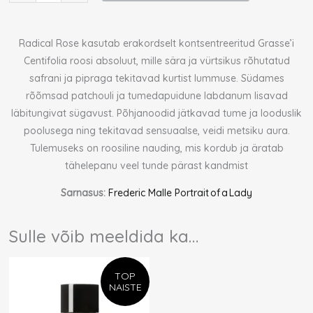
Radical Rose kasutab erakordselt kontsentreeritud Grasse’i
Centifolia roosi absoluut, mille sära ja vürtsikus rõhutatud
safrani ja pipraga tekitavad kurtist lummuse. Südames
rõõmsad patchouli ja tumedapuidune labdanum lisavad
läbitungivat sügavust. Põhjanoodid jätkavad tume ja looduslik
poolusega ning tekitavad sensuaalse, veidi metsiku aura.
Tulemuseks on roosiline nauding, mis kordub ja äratab
tähelepanu veel tunde pärast kandmist
Sarnasus:
Frederic Malle Portrait of a Lady
Sulle võib meeldida ka…
TOP
NAISTE