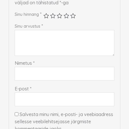
väljad on tähistatud
*
-ga
*
Sinu hinnang
*
Sinu arvustus
Nimetus
*
E-post
*
Salvesta minu nimi, e-posti- ja veebiaadress
sellesse veebilehitsejasse järgmiste
kommentaaride jaoks.