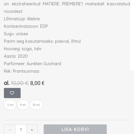
on ekstraheeritud MATIERE PREMIERE’I mahedalt kasvatatud
roosidest
Lõhnatüüp: lilleline
Kontsentratsioon: EDP
Sugu: unisex
Parim aeg kasutamiseks: päeval, õhtul
Hooaeg: sügis, talv
Aasta: 2020
Parfümeer: Aurélien Guichard
Riik: Prantsusmaa
Algne
8,00
€
Praegune
al.
10,00
€
hind
hind
Matiere
oli:
on:
Premiere
10,00 €.
8,00 €.
2 ml
5 ml
10 ml
Radical
Rose
proov
kogus
LISA KORVI
-
+