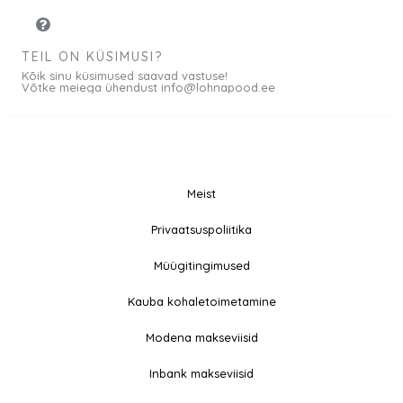
TEIL ON KÜSIMUSI?
Kõik sinu küsimused saavad vastuse!
Võtke meiega ühendust info@lohnapood.ee
Meist
© 2026 All rights
Privaatsuspoliitika
F
I
Reserved
a
n
Müügitingimused
c
s
e
t
Kauba kohaletoimetamine
b
a
Modena makseviisid
o
g
o
r
Inbank makseviisid
k
a