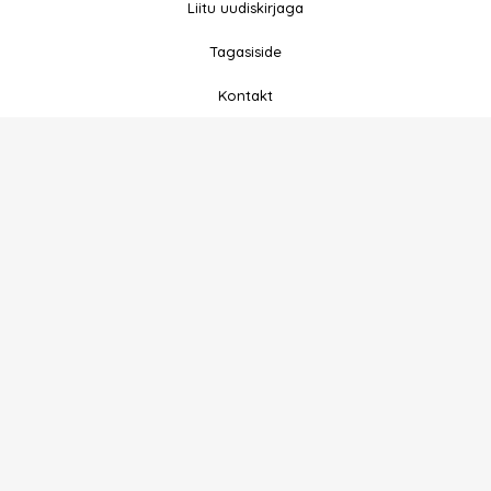
-
m
Liitu uudiskirjaga
f
Tagasiside
Kontakt