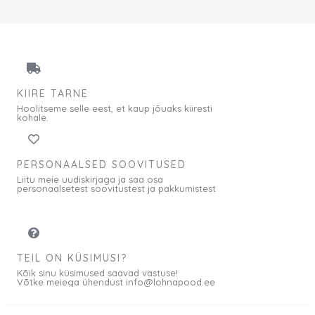
KIIRE TARNE
Hoolitseme selle eest, et kaup jõuaks kiiresti
kohale.
PERSONAALSED SOOVITUSED
Liitu meie uudiskirjaga ja saa osa
personaalsetest soovitustest ja pakkumistest
TEIL ON KÜSIMUSI?
Kõik sinu küsimused saavad vastuse!
Võtke meiega ühendust info@lohnapood.ee