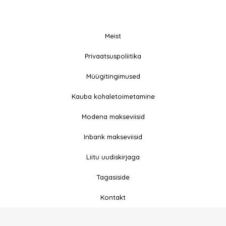
Meist
© 2026 All rights
Privaatsuspoliitika
F
I
Reserved
a
n
Müügitingimused
c
s
e
t
Kauba kohaletoimetamine
b
a
Modena makseviisid
o
g
o
r
Inbank makseviisid
k
a
-
m
Liitu uudiskirjaga
f
Tagasiside
Kontakt