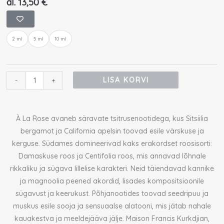
al.
13,50
€
Maison
Francis
2 ml
5 ml
10 ml
Kurkdjian
À
La
Rose
LISA KORVI
-
+
EDP
proov
kogus
À La Rose avaneb säravate tsitrusenootidega, kus Sitsiilia
bergamot ja California apelsin toovad esile värskuse ja
kerguse. Südames domineerivad kaks erakordset roosisorti:
Damaskuse roos ja Centifolia roos, mis annavad lõhnale
rikkaliku ja sügava lillelise karakteri. Neid täiendavad kannike
ja magnoolia peened akordid, lisades kompositsioonile
sügavust ja keerukust. Põhjanootides toovad seedripuu ja
muskus esile sooja ja sensuaalse alatooni, mis jätab nahale
kauakestva ja meeldejääva jälje. Maison Francis Kurkdjian,