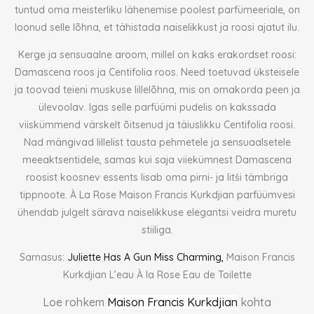
tuntud oma meisterliku lähenemise poolest parfümeeriale, on
loonud selle lõhna, et tähistada naiselikkust ja roosi ajatut ilu.
Kerge ja sensuaalne aroom, millel on kaks erakordset roosi:
Damascena roos ja Centifolia roos. Need toetuvad üksteisele
ja toovad teieni muskuse lillelõhna, mis on omakorda peen ja
ülevoolav. Igas selle parfüümi pudelis on kakssada
viiskümmend värskelt õitsenud ja täiuslikku Centifolia roosi.
Nad mängivad lillelist tausta pehmetele ja sensuaalsetele
meeaktsentidele, samas kui saja viiekümnest Damascena
roosist koosnev essents lisab oma pirni- ja litši tämbriga
tippnoote. À La Rose Maison Francis Kurkdjian parfüümvesi
ühendab julgelt särava naiselikkuse elegantsi veidra muretu
stiiliga.
Sarnasus:
Juliette Has A Gun Miss Charming,
Maison Francis
Kurkdjian L’eau À la Rose Eau de Toilette
Loe rohkem
Maison Francis Kurkdjian
kohta