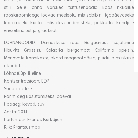
stiili. Selle lõhna värsked tsitrusenoodid koos rikkalike
roosiaroomidega loovad meeleolu, mis sobib nii igapäevaseks
kandmiseks kui ka erilisteks sündmusteks, pakkudes kandjale
enesekindlust ja graatsiat.
LÕHNANOODID: Damaskuse roos Bulgaariast, sajalehine
kibuvits Grassist, Calabria bergamott, California apelsin,
lõhnavate kannikeste, akord magnooliaõied, puidu ja muskuse
akordid
Lõhnatüüp: lilleline
Kontsentratsioon: EDP
Sugu: naistele
Parim aeg kasutamiseks: päeval
Hooaeg: kevad, suvi
Aasta: 2014
Parfümeer: Francis Kurkdjian
Riik: Prantsusmaa