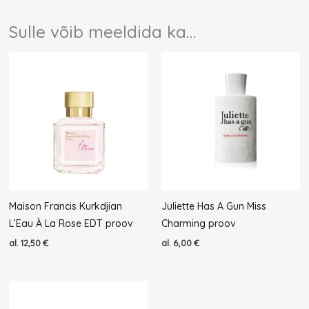
Sulle võib meeldida ka…
Maison Francis Kurkdjian
Juliette Has A Gun Miss
L’Eau À La Rose EDT proov
Charming proov
al.
12,50
€
al.
6,00
€
Algne
Praegune
hind
hind
oli:
on: