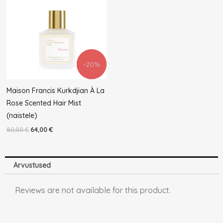
80,00 €.
64,00 €.
-20%
-5%
Maison Francis Kurkdjian À La
Rose Scented Hair Mist
(naistele)
80,00
€
64,00
€
Arvustused
Reviews are not available for this product.