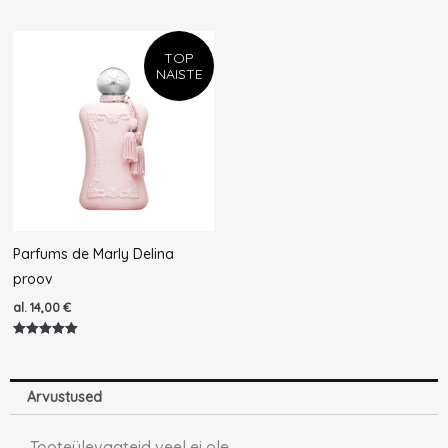
TOP
NAISTE
Parfums de Marly Delina
proov
al.
14,00
€
Hinnanguga
5.00
/ 5
Arvustused
Tooteülevaateid veel ei ole.