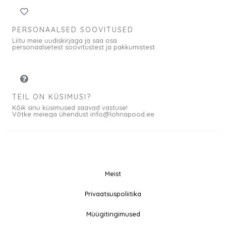
PERSONAALSED SOOVITUSED
Liitu meie uudiskirjaga ja saa osa
personaalsetest soovitustest ja pakkumistest
TEIL ON KÜSIMUSI?
Kõik sinu küsimused saavad vastuse!
Võtke meiega ühendust info@lohnapood.ee
Meist
© 2026 All rights
Privaatsuspoliitika
F
I
Reserved
a
n
Müügitingimused
c
s