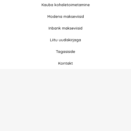
e
t
Kauba kohaletoimetamine
b
a
Modena makseviisid
o
g
o
r
Inbank makseviisid
k
a
-
m
Liitu uudiskirjaga
f
Tagasiside
Kontakt