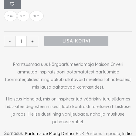
Maison
Crivelli
2 ml
5 ml
10 ml
Hibiscus
MahaJád
Extrait
proov
LISA KORVI
-
+
kogus
Prantsusmaa uus kõrgparfümeeriamaja Maison Crivelli
ammutab inspiratsiooni ootamatutest parfüümide
toormaterjalidest ning pakub üllatavaid meelelisi lõhnateoseid,
mis lausa pakatavad kontrastidest.
Hibiscus Mahajad, mis on inspireeritud vääriskivituru südames
hibiskitee degusteerimisest, loob kontrasti toretseva hibiskuse
ja roosi lillelise dueti ning vaniljeubade, naha ja muskuse
pehmuse vahel.
Sarnasus
:
Parfums de Marly Delina
, BDK Parfums Impadia,
Initio