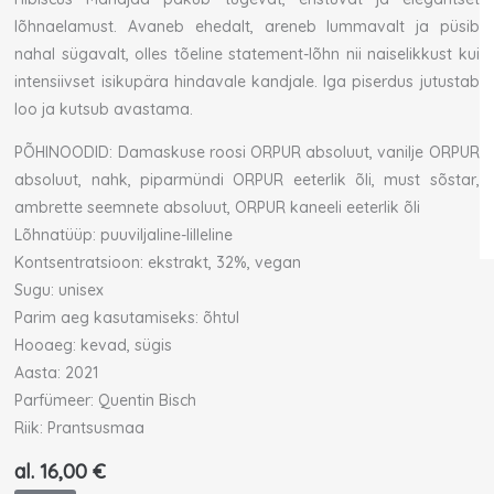
lõhnaelamust. Avaneb ehedalt, areneb lummavalt ja püsib
nahal sügavalt, olles tõeline statement-lõhn nii naiselikkust kui
intensiivset isikupära hindavale kandjale. Iga piserdus jutustab
loo ja kutsub avastama.
PÕHINOODID: Damaskuse roosi ORPUR absoluut, vanilje ORPUR
absoluut, nahk, piparmündi ORPUR eeterlik õli, must sõstar,
ambrette seemnete absoluut, ORPUR kaneeli eeterlik õli
Lõhnatüüp: puuviljaline-lilleline
Kontsentratsioon: ekstrakt, 32%, vegan
Sugu: unisex
Parim aeg kasutamiseks: õhtul
Hooaeg: kevad, sügis
Aasta: 2021
Parfümeer: Quentin Bisch
Riik: Prantsusmaa
al.
16,00
€