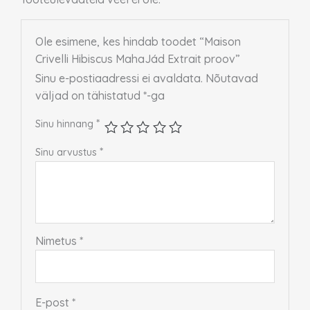
Ole esimene, kes hindab toodet “Maison
Crivelli Hibiscus MahaJád Extrait proov”
Sinu e-postiaadressi ei avaldata.
Nõutavad
väljad on tähistatud
*
-ga
*
Sinu hinnang
*
Sinu arvustus
Nimetus
*
E-post
*