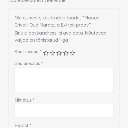
Tooteülevaateid veel ei ole.
Ole esimene, kes hindab toodet “Maison
Crivelli Oud Maracuja Extrait proov”
Sinu e-postiaadressi ei avaldata.
Nõutavad
väljad on tähistatud
*
-ga
*
Sinu hinnang
*
Sinu arvustus
Nimetus
*
E-post
*