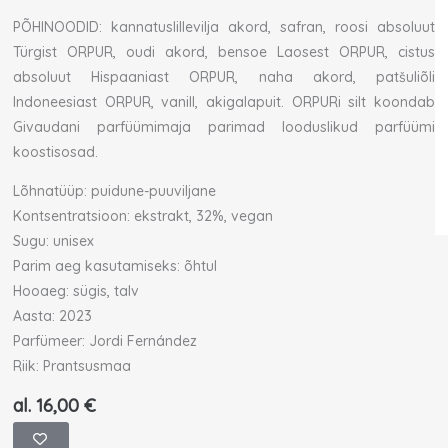
PÕHINOODID: kannatuslillevilja akord, safran, roosi absoluut
Türgist ORPUR, oudi akord, bensoe Laosest ORPUR, cistus
absoluut Hispaaniast ORPUR, naha akord, patšuliõli
Indoneesiast ORPUR, vanill, akigalapuit. ORPURi silt koondab
Givaudani parfüümimaja parimad looduslikud parfüümi
koostisosad.
Lõhnatüüp: puidune-puuviljane
Kontsentratsioon: ekstrakt, 32%, vegan
Sugu: unisex
Parim aeg kasutamiseks: õhtul
Hooaeg: sügis, talv
Aasta: 2023
Parfümeer: Jordi Fernández
Riik: Prantsusmaa
al.
16,00
€
Maison