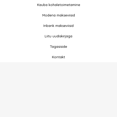
e
t
Kauba kohaletoimetamine
b
a
Modena makseviisid
o
g
o
r
Inbank makseviisid
k
a
-
m
Liitu uudiskirjaga
f
Tagasiside
Kontakt