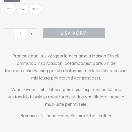
Crivelli
2 ml
5 ml
10 ml
Oud
Maracuja
Extrait
proov
LISA KORVI
-
+
kogus
Prantsusmaa uus kõrgparfümeeriamaja Maison Crivelli
ammutab inspiratsiooni ootamatutest parfüümide
toormaterjalidest ning pakub üllatavaid meelelisi lõhnateoseid,
mis lausa pakatavad kontrastidest.
Vääriskiviturul hibiskitee nautimisest inspireeritud lõhnas
vastandub hibiski ja roosi toretsev duo vanillikupra, naha ja
muskuste pehmusele.
Sarnasus:
Nishane Mana, Sospiro Erba Leather