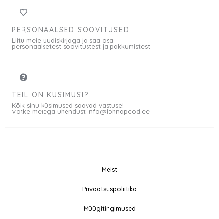
PERSONAALSED SOOVITUSED
Liitu meie uudiskirjaga ja saa osa
personaalsetest soovitustest ja pakkumistest
TEIL ON KÜSIMUSI?
Kõik sinu küsimused saavad vastuse!
Võtke meiega ühendust info@lohnapood.ee
Meist
© 2026 All rights
Privaatsuspoliitika
F
I
Reserved
a
n
Müügitingimused
c
s