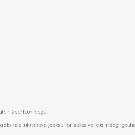
ata nišiparfüümidega.
taks teie tuju päeva jooksul, on selles valikus midagi igaühe