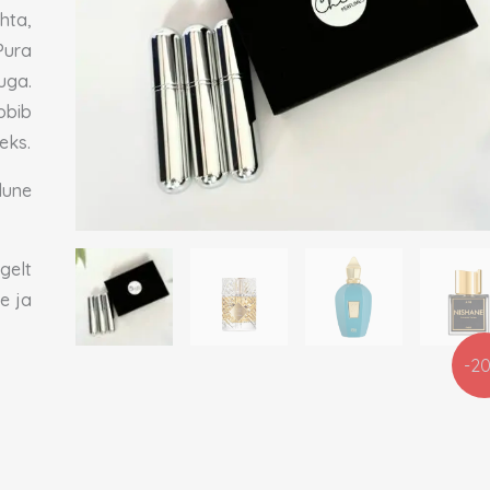
hta,
ura
uga.
obib
eks.
idune
gelt
e ja
-2