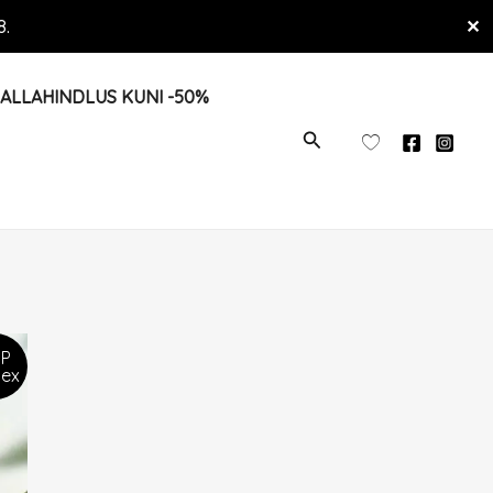
8.
✕
ALLAHINDLUS KUNI -50%
OTSI
P
sex