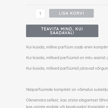
(unisex)
kogus
LISA KORVI
TEAVITA MIND, KUI
SAADAVAL!
Kui küsida, milline parfüüm saab enim komplim
Kui küsida, millised parfüümid on mitu aastat 
Kui küsida, millised parfüümid jätavad võrgut
Nišiparfüümide komplekt on võimalus sukeldu
Olenemata sellest, kas otsite elegantset lõhna
kas ostate endale või kingituseks! Komplekt o