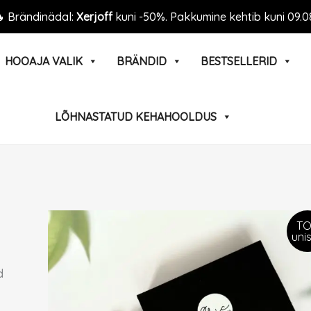
 Brändinädal:
Xerjoff
kuni -50%. Pakkumine kehtib kuni 09.0
HOOAJA VALIK
BRÄNDID
BESTSELLERID
LÕHNASTATUD KEHAHOOLDUS
TO
uni
d