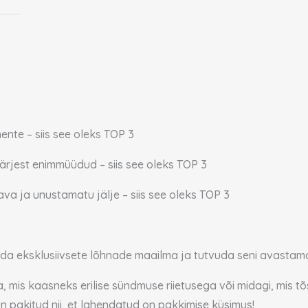
ente – siis see oleks TOP 3
järjest enimmüüdud – siis see oleks TOP 3
ava ja unustamatu jälje – siis see oleks TOP 3
da eksklusiivsete lõhnade maailma ja tutvuda seni avastam
, mis kaasneks erilise sündmuse riietusega või midagi, mis tõs
n pakitud nii, et lahendatud on pakkimise küsimus!