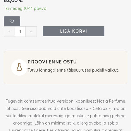
82,00
€
Juliette
Tarneaeg 10-14 päeva
Has
A
Gun
LISA KORVI
-
+
Not
A
Perfume
Superdose
PROOVI ENNE OSTU
Eau
Tutvu lõhnaga enne täissuuruses pudeli valikut.
De
Parfum
100
ml
Tugevalt kontsentreeritud versioon ikoonilisest Not a Perfume
(unisex)
lõhnast. See sisaldab vaid ühte koostisosa – Cetalox –, mis on
kogus
sünteetiline molekul merevaigu ja muskuse puhta ning pehme
aroomiga. Lõhn on minimalistlik, allergiavaba ja sobib
suurepäraselt neile, kes otsivad nahal loomulikult arenevat