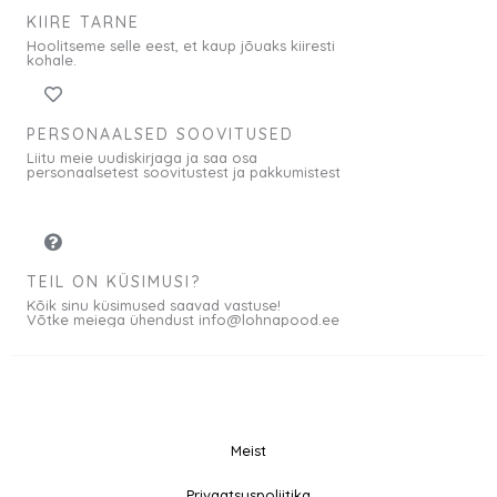
KIIRE TARNE
Hoolitseme selle eest, et kaup jõuaks kiiresti
kohale.
PERSONAALSED SOOVITUSED
Liitu meie uudiskirjaga ja saa osa
personaalsetest soovitustest ja pakkumistest
TEIL ON KÜSIMUSI?
Kõik sinu küsimused saavad vastuse!
Võtke meiega ühendust info@lohnapood.ee
Meist
© 2026 All rights
Privaatsuspoliitika