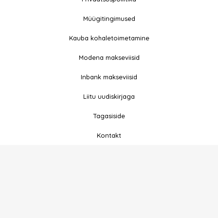
F
I
Reserved
a
n
Müügitingimused
c
s
e
t
Kauba kohaletoimetamine
b
a
Modena makseviisid
o
g
o
r
Inbank makseviisid
k
a
-
m
Liitu uudiskirjaga
f
Tagasiside
Kontakt