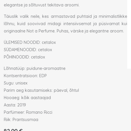
elegantse ja sõltuvust tekitava aroomi.
Täiuslik valik neile, kes armastavad puhtaid ja minimalistlikke
lõhnu, kuid soovivad midagi intensiivsemat ja püsivamat kui
originaalne Not a Perfume. Puhas, värske ja elegantne aroom.
ÜLEMISED NOODID: cetalox
SÜDAMENOODID: cetalox
PÕHINOODID: cetalox
Lõhnatüüp: puidune-aromaatne
Kontsentratsioon: EDP
Sugu: unisex
Parim aeg kasutamiseks: päeval, õhtul
Hooaeg: kõik aastaajad
Aasta: 2019
Parfümeer: Romano Ricci
Riik: Prantsusmaa