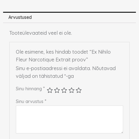
Hinnanguga
5.00
/ 5
Arvustused
Tooteülevaateid veel ei ole.
Ole esimene, kes hindab toodet “Ex Nihilo
Fleur Narcotique Extrait proov”
Sinu e-postiaadressi ei avaldata.
Nõutavad
väljad on tähistatud
*
-ga
*
Sinu hinnang
*
Sinu arvustus