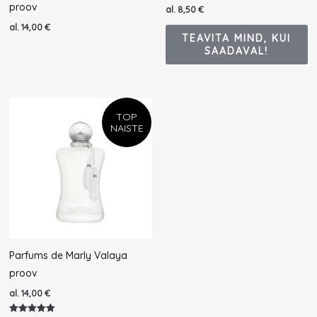
proov
al.
8,50
€
al.
14,00
€
TEAVITA MIND, KUI
SAADAVAL!
TOP
NAISTE
Parfums de Marly Valaya
proov
al.
14,00
€