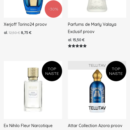
-30%
Xerjoff Torino24 proov
Parfums de Marly Valaya
Exclusif proov
al.
12,50
€
8,75
€
al.
15,50
€
Hinnanguga
5.00
/ 5
TELLITAV
TOP
TOP
NAISTE
NAISTE
TELLITAV
Ex Nihilo Fleur Narcotique
Attar Collection Azora proov