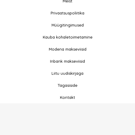
Meist
© 2026 All rights
Privaatsuspoliitika
F
I
Reserved
a
n
Müügitingimused
c
s
e
t
Kauba kohaletoimetamine
b
a
Modena makseviisid
o
g
o
r
Inbank makseviisid
k
a
-
m
Liitu uudiskirjaga
f
Tagasiside
Kontakt