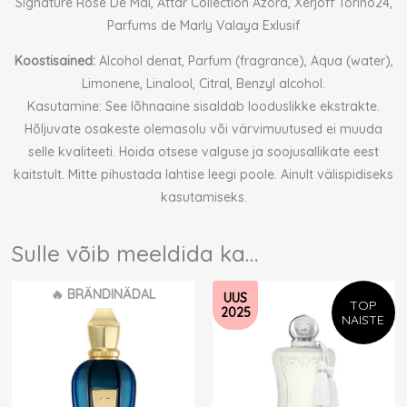
Signature Rose De Mai, Attar Collection Azora, Xerjoff Torino24,
Parfums de Marly Valaya Exlusif
Koostisained:
Alcohol denat, Parfum (fragrance), Aqua (water),
Limonene, Linalool, Citral, Benzyl alcohol.
Kasutamine: See lõhnaaine sisaldab looduslikke ekstrakte.
Hõljuvate osakeste olemasolu või värvimuutused ei muuda
selle kvaliteeti. Hoida otsese valguse ja soojusallikate eest
kaitstult. Mitte pihustada lahtise leegi poole. Ainult välispidiseks
kasutamiseks.
Sulle võib meeldida ka…
Algne
Praegune
🔥 BRÄNDINÄDAL
UUS
hind
hind
TOP
2025
oli:
on:
NAISTE
12,50 €.
8,75 €.