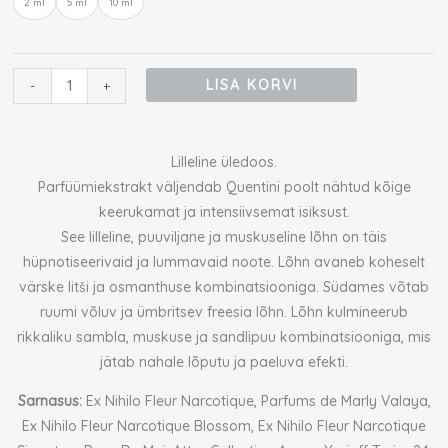
2 ml
5 ml
10 ml
Fleur
Narcotique
Extrait
proov
LISA KORVI
-
+
kogus
Lilleline üledoos.
Parfüümiekstrakt väljendab Quentini poolt nähtud kõige
keerukamat ja intensiivsemat isiksust.
See lilleline, puuviljane ja muskuseline lõhn on täis
hüpnotiseerivaid ja lummavaid noote. Lõhn avaneb koheselt
värske litši ja osmanthuse kombinatsiooniga. Südames võtab
ruumi võluv ja ümbritsev freesia lõhn. Lõhn kulmineerub
rikkaliku sambla, muskuse ja sandlipuu kombinatsiooniga, mis
jätab nahale lõputu ja paeluva efekti.
Sarnasus:
Ex Nihilo Fleur Narcotique, Parfums de Marly Valaya,
Ex Nihilo Fleur Narcotique Blossom, Ex Nihilo Fleur Narcotique