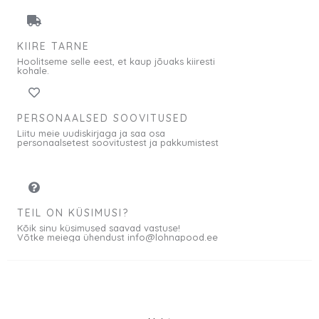
KIIRE TARNE
Hoolitseme selle eest, et kaup jõuaks kiiresti
kohale.
PERSONAALSED SOOVITUSED
Liitu meie uudiskirjaga ja saa osa
personaalsetest soovitustest ja pakkumistest
TEIL ON KÜSIMUSI?
Kõik sinu küsimused saavad vastuse!
Võtke meiega ühendust info@lohnapood.ee