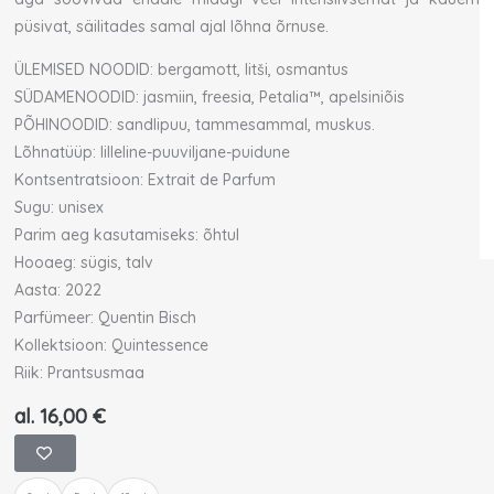
püsivat, säilitades samal ajal lõhna õrnuse.
ÜLEMISED NOODID: bergamott, litši, osmantus
SÜDAMENOODID: jasmiin, freesia, Petalia™, apelsiniõis
PÕHINOODID: sandlipuu, tammesammal, muskus.
Lõhnatüüp: lilleline-puuviljane-puidune
Kontsentratsioon: Extrait de Parfum
Sugu: unisex
Parim aeg kasutamiseks: õhtul
Hooaeg: sügis, talv
Aasta: 2022
Parfümeer: Quentin Bisch
Kollektsioon: Quintessence
Riik: Prantsusmaa
al.
16,00
€
Ex
Nihilo