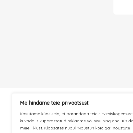
Me hindame teie privaatsust
KIIRE TARNE
Kasutame küpsiseid, et parandada teie sirvimiskogemust
Hoolitseme selle eest, et kaup
jõuaks kiiresti kohale.
kuvada isikupärastatud reklaame või sisu ning analüüsid
meie liiklust. Klõpsates nupul 'Nõustun kõigiga', nõustute