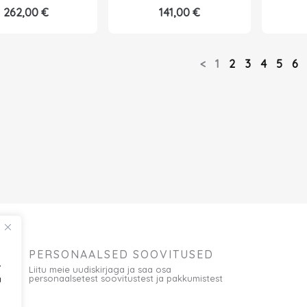
262,00
€
141,00
€
<
1
2
3
4
5
6
PERSONAALSED SOOVITUSED
,
Liitu meie uudiskirjaga ja saa osa
personaalsetest soovitustest ja pakkumistest
a