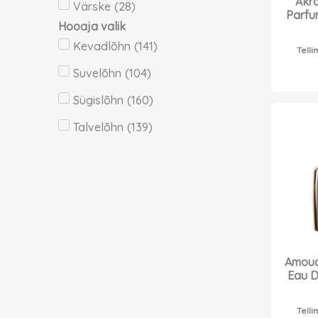
Akro
Värske
(
28
)
Parfu
Hooaja valik
Kevadlõhn
(
141
)
Telli
Suvelõhn
(
104
)
Sügislõhn
(
160
)
Talvelõhn
(
139
)
Amoua
Eau D
Telli