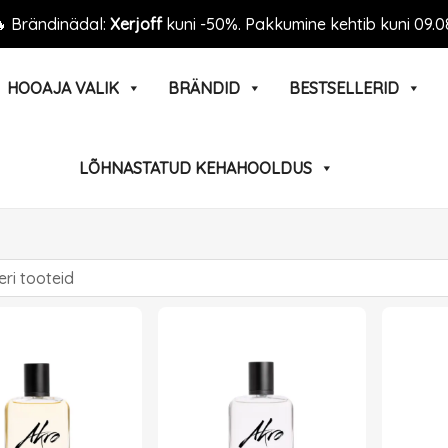
 Brändinädal:
Xerjoff
kuni -50%. Pakkumine kehtib kuni 09.0
HOOAJA VALIK
BRÄNDID
BESTSELLERID
LÕHNASTATUD KEHAHOOLDUS
Page
Page
Page
Page
Page
Pa