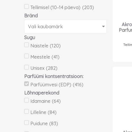
Tellimisel (10–14 päeva)
(
203
)
Bränd
Akro
Vali kaubamärk
Parfu
Sugu
Telli
Naistele
(
120
)
Meestele
(
41
)
Unisex
(
282
)
Parfüümi kontsentratsioon:
Parfüümvesi (EDP)
(
416
)
Lõhnaperekond
Idamaine
(
64
)
Lilleline
(
84
)
Puidune
(
83
)