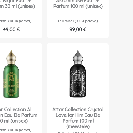
o Night Eau De
Akro Smoke Eau De
m 30 ml (unisex)
Parfum 100 ml (unisex)
misel (10–14 päeva)
Tellimisel (10–14 päeva)
49,00
€
99,00
€
r Collection Al
Attar Collection Crystal
n Eau De Parfum
Love for Him Eau De
0 ml (unisex)
Parfum 100 ml
(meestele)
misel (10–14 päeva)