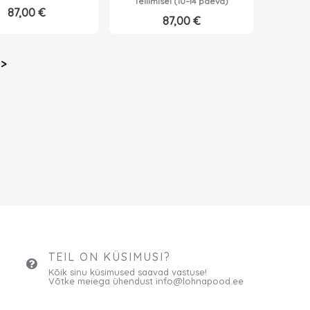
Tellimisel (10–14 päeva)
87,00
€
87,00
€
>
TEIL ON KÜSIMUSI?
Kõik sinu küsimused saavad vastuse!
Võtke meiega ühendust info@lohnapood.ee