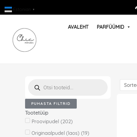
Skip

Estonian
▼
to
content
AVALEHT
PARFÜÜMID
Products
search
PUHASTA FILTRID
Tootetüüp
Proovipudel
(
202
)
Originaalpudel (laos)
(
19
)