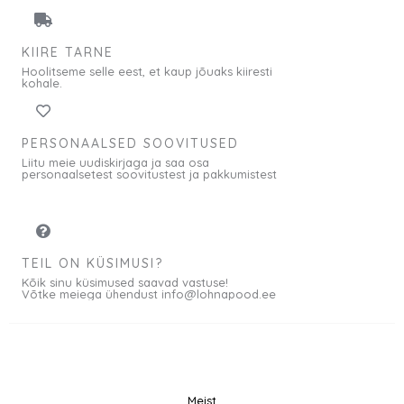
KIIRE TARNE
Hoolitseme selle eest, et kaup jõuaks kiiresti
kohale.
PERSONAALSED SOOVITUSED
Liitu meie uudiskirjaga ja saa osa
personaalsetest soovitustest ja pakkumistest
TEIL ON KÜSIMUSI?
Kõik sinu küsimused saavad vastuse!
Võtke meiega ühendust info@lohnapood.ee
Meist