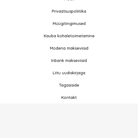
© 2026 All rights
Privaatsuspoliitika
F
I
Reserved
a
n
Müügitingimused
c
s
e
t
Kauba kohaletoimetamine
b
a
Modena makseviisid
o
g
o
r
Inbank makseviisid
k
a
-
m
Liitu uudiskirjaga
f
Tagasiside
Kontakt