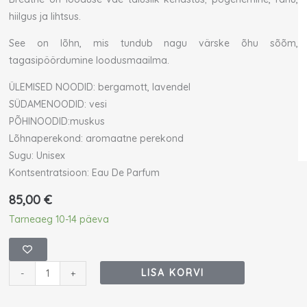
hiilgus ja lihtsus.
See on lõhn, mis tundub nagu värske õhu sõõm,
tagasipöördumine loodusmaailma.
ÜLEMISED NOODID: bergamott, lavendel
SÜDAMENOODID: vesi
PÕHINOODID:muskus
Lõhnaperekond: aromaatne perekond
Sugu: Unisex
Kontsentratsioon: Eau De Parfum
85,00
€
Akro
Tarneaeg 10-14 päeva
Breathe
Eau
De
LISA KORVI
-
+
Parfum
100