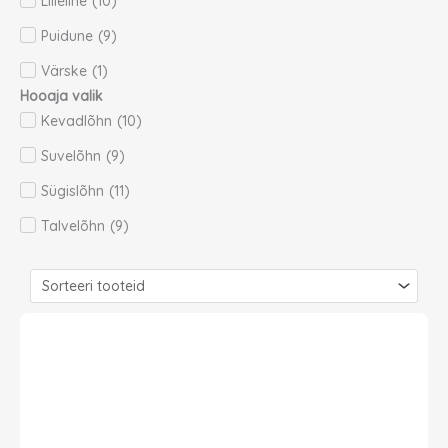
Lilleline
(
10
)
Puidune
(
9
)
Värske
(
1
)
Hooaja valik
Kevadlõhn
(
10
)
Suvelõhn
(
9
)
Sügislõhn
(
11
)
Talvelõhn
(
9
)
Page
Page