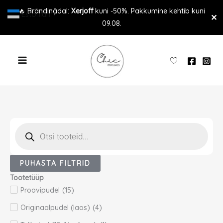
Skip
🔥 Brändinädal:
Xerjoff
kuni -50%. Pakkumine kehtib kuni
Estonian
▼
✕
to
09.08.
content
Products
search
PUHASTA FILTRID
Tootetüüp
Proovipudel
(
15
)
Originaalpudel (laos)
(
4
)