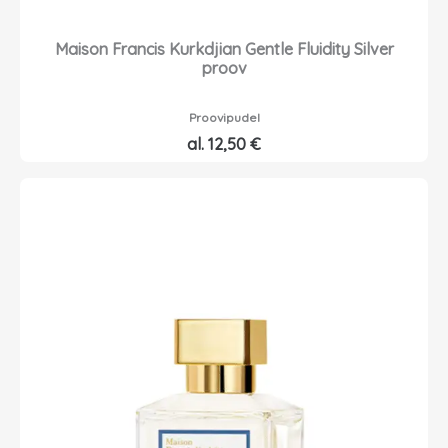
0
,
2
Maison Francis Kurkdjian Gentle Fluidity Silver
€
0
proov
.
€
Proovipudel
.
al.
12,50
€