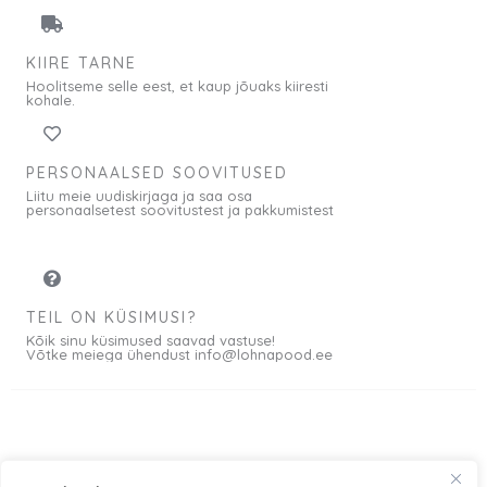
i
d
:
o
KIIRE TARNE
1
n
Hoolitseme selle eest, et kaup jõuaks kiiresti
2
:
kohale.
,
9
0
,
PERSONAALSED SOOVITUSED
0
6
Liitu meie uudiskirjaga ja saa osa
0
personaalsetest soovitustest ja pakkumistest
€
.
€
.
TEIL ON KÜSIMUSI?
Kõik sinu küsimused saavad vastuse!
Võtke meiega ühendust info@lohnapood.ee
Meist