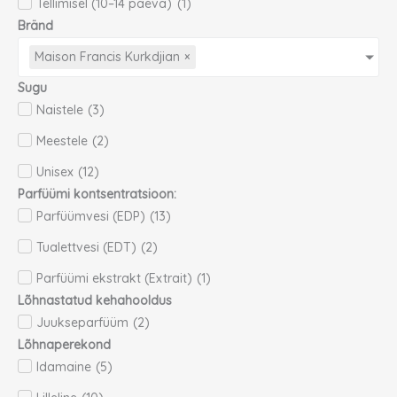
Tellimisel (10–14 päeva)
(
1
)
Bränd
Maison Francis Kurkdjian
×
Sugu
Naistele
(
3
)
Meestele
(
2
)
Unisex
(
12
)
Parfüümi kontsentratsioon:
Parfüümvesi (EDP)
(
13
)
Tualettvesi (EDT)
(
2
)
Parfüümi ekstrakt (Extrait)
(
1
)
Lõhnastatud kehahooldus
Juukseparfüüm
(
2
)
Lõhnaperekond
Idamaine
(
5
)