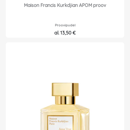
0
Maison Francis Kurkdjian APOM proov
€
0
.
€
Proovipudel
.
al.
13,50
€