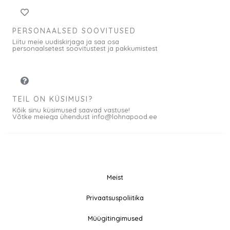
PERSONAALSED SOOVITUSED
Liitu meie uudiskirjaga ja saa osa
personaalsetest soovitustest ja pakkumistest
TEIL ON KÜSIMUSI?
Kõik sinu küsimused saavad vastuse!
Võtke meiega ühendust info@lohnapood.ee
Meist
© 2026 All rights
Privaatsuspoliitika
F
I
Reserved
a
n
Müügitingimused
c
s