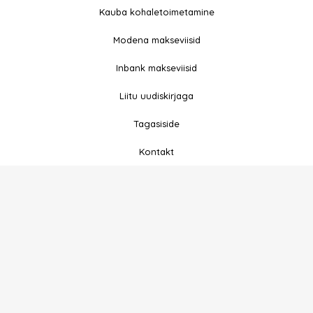
e
t
Kauba kohaletoimetamine
b
a
Modena makseviisid
o
g
o
r
Inbank makseviisid
k
a
-
m
Liitu uudiskirjaga
f
Tagasiside
Kontakt