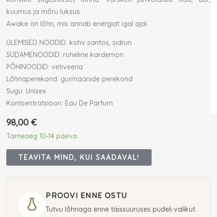
kuumus ja mõru luksus.
Awake on lõhn, mis annab energiat igal ajal.
ÜLEMISED NOODID: kohv santos, sidrun
SÜDAMENOODID: roheline kardemon
PÕHINOODID: vetiveeria
Lõhnaperekond: gurmaanide perekond
Sugu: Unisex
Kontsentratsioon: Eau De Parfum
98,00
€
Tarneaeg 10-14 päeva
TEAVITA MIND, KUI SAADAVAL!
PROOVI ENNE OSTU
Tutvu lõhnaga enne täissuuruses pudeli valikut.