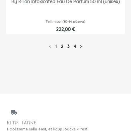
By Kilian Intoxicated Eau De Parfum 50 ml (unisex)
Tellimisel (10–14 päeva)
222,00
€
<
1
2
3
4
>
KIIRE TARNE
Hoolitseme selle eest, et kaup jõuaks kiiresti