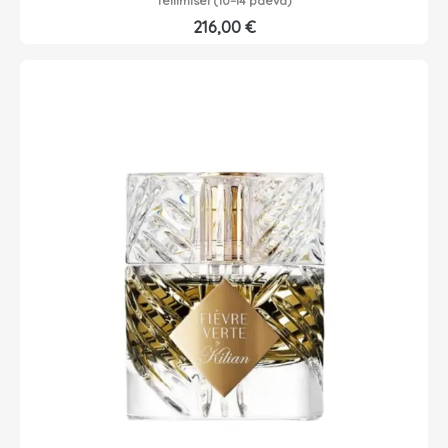
Tellimisel (10–14 päeva)
216,00
€