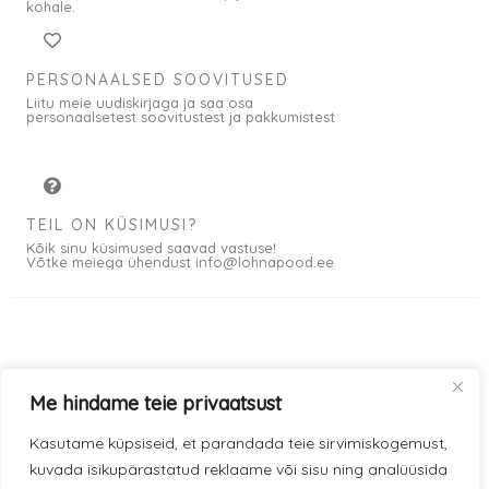
kohale.
PERSONAALSED SOOVITUSED
Liitu meie uudiskirjaga ja saa osa
personaalsetest soovitustest ja pakkumistest
TEIL ON KÜSIMUSI?
Kõik sinu küsimused saavad vastuse!
Võtke meiega ühendust info@lohnapood.ee
Meist
Me hindame teie privaatsust
© 2026 All rights
Privaatsuspoliitika
F
I
Kasutame küpsiseid, et parandada teie sirvimiskogemust,
Reserved
a
n
kuvada isikupärastatud reklaame või sisu ning analüüsida
Müügitingimused