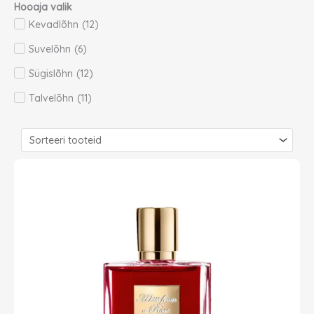
Hooaja valik
Kevadlõhn
(
12
)
Suvelõhn
(
6
)
Sügislõhn
(
12
)
Talvelõhn
(
11
)
Page
Page
Page
Page