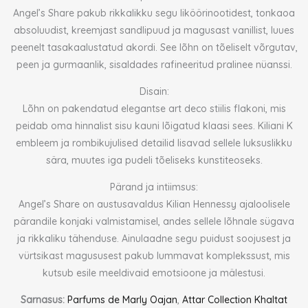
Angel’s Share pakub rikkalikku segu liköörinootidest, tonkaoa
absoluudist, kreemjast sandlipuud ja magusast vanillist, luues
peenelt tasakaalustatud akordi. See lõhn on tõeliselt võrgutav,
peen ja gurmaanlik, sisaldades rafineeritud pralinee nüanssi.
Disain:
Lõhn on pakendatud elegantse art deco stiilis flakoni, mis
peidab oma hinnalist sisu kauni lõigatud klaasi sees. Kiliani K
embleem ja rombikujulised detailid lisavad sellele luksuslikku
sära, muutes iga pudeli tõeliseks kunstiteoseks.
Pärand ja intiimsus:
Angel’s Share on austusavaldus Kilian Hennessy ajaloolisele
pärandile konjaki valmistamisel, andes sellele lõhnale sügava
ja rikkaliku tähenduse. Ainulaadne segu puidust soojusest ja
vürtsikast magususest pakub lummavat komplekssust, mis
kutsub esile meeldivaid emotsioone ja mälestusi.
Sarnasus:
Parfums de Marly Oajan
,
Attar Collection Khaltat