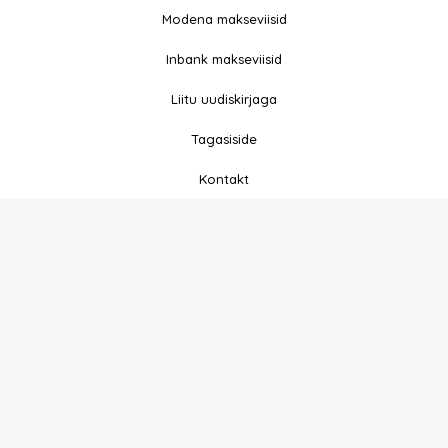
b
a
Modena makseviisid
o
g
o
r
Inbank makseviisid
k
a
-
m
Liitu uudiskirjaga
f
Tagasiside
Kontakt