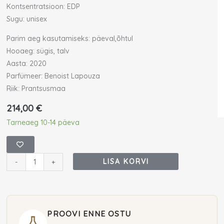
Kontsentratsioon: EDP
Sugu: unisex
Parim aeg kasutamiseks: päeval,õhtul
Hooaeg: sügis, talv
Aasta: 2020
Parfümeer: Benoist Lapouza
Riik: Prantsusmaa
214,00
€
By
Tarneaeg 10-14 päeva
Kilian
Angels'
Share
LISA KORVI
-
+
Eau
De
Parfum
50
PROOVI ENNE OSTU
ml