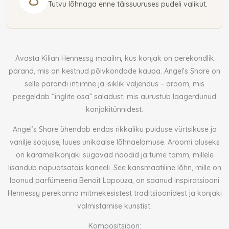
Tutvu lõhnaga enne täissuuruses pudeli valikut.
(unisex)
kogus
Avasta Kilian Hennessy maailm, kus konjak on perekondlik
pärand, mis on kestnud põlvkondade kaupa. Angel’s Share on
selle pärandi intiimne ja isiklik väljendus – aroom, mis
peegeldab “inglite osa” saladust, mis aurustub laagerdunud
konjakitünnidest.
Angel’s Share ühendab endas rikkaliku puiduse vürtsikuse ja
vanilje soojuse, luues unikaalse lõhnaelamuse. Aroomi aluseks
on karamellkonjaki sügavad noodid ja tume tamm, millele
lisandub näpuotsatäis kaneeli. See karismaatiline lõhn, mille on
loonud parfümeeria Benoit Lapouza, on saanud inspiratsiooni
Hennessy perekonna mitmekesistest traditsioonidest ja konjaki
valmistamise kunstist.
Kompositsioon: