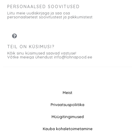
PERSONAALSED SOOVITUSED
Liitu meie uudiskirjaga ja saa osa
personaalsetest soovitustest ja pakkumistest
TEIL ON KÜSIMUSI?
Kõik sinu küsimused saavad vastuse!
Võtke meiega ühendust info@lohnapood.ee
Meist
© 2026 All rights
Privaatsuspoliitika
F
I
Reserved
a
n
Müügitingimused
c
s
e
t
Kauba kohaletoimetamine