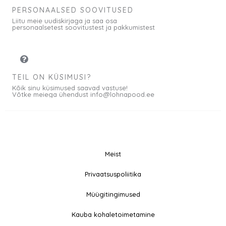
PERSONAALSED SOOVITUSED
Liitu meie uudiskirjaga ja saa osa
personaalsetest soovitustest ja pakkumistest
TEIL ON KÜSIMUSI?
Kõik sinu küsimused saavad vastuse!
Võtke meiega ühendust info@lohnapood.ee
Meist
© 2026 All rights
Privaatsuspoliitika
F
I
Reserved
a
n
Müügitingimused
c
s
e
t
Kauba kohaletoimetamine