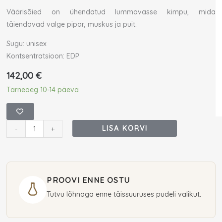
Väärisõied on ühendatud lummavasse kimpu, mida
täiendavad valge pipar, muskus ja puit.
Sugu: unisex
Kontsentratsioon: EDP
142,00
€
Tom
Tarneaeg 10-14 päeva
Ford
Rose
Exposed
LISA KORVI
-
+
Eau
De
Parfum
30
PROOVI ENNE OSTU
ml
Tutvu lõhnaga enne täissuuruses pudeli valikut.
(unisex)
kogus