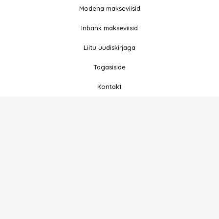
b
a
Modena makseviisid
o
g
o
r
Inbank makseviisid
k
a
-
m
Liitu uudiskirjaga
f
Tagasiside
Kontakt