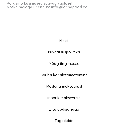
Kõik sinu küsimused saavad vastuse!
Võtke meiega ühendust info@lohnapood.ee
Meist
© 2026 All rights
Privaatsuspoliitika
F
I
Reserved
a
n
Müügitingimused
c
s
e
t
Kauba kohaletoimetamine
b
a
Modena makseviisid
o
g
o
r
Inbank makseviisid
k
a
-
m
Liitu uudiskirjaga
f
Tagasiside