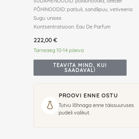
SÜDAMENOODID: puidunoodid, seeder
PÕHINOODID: patšuli, sandlipuu, vetiveeria
Sugu: unisex
Kontsentratsioon: Eau De Parfum
222,00
€
Tarneaeg 10-14 päeva
TEAVITA MIND, KUI
SAADAVAL!
PROOVI ENNE OSTU
Tutvu lõhnaga enne täissuuruses
pudeli valikut.