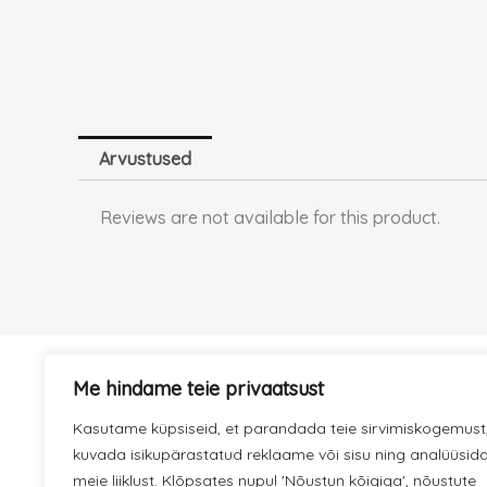
Arvustused
Reviews are not available for this product.
Me hindame teie privaatsust
KIIRE TARNE
Kasutame küpsiseid, et parandada teie sirvimiskogemust
Hoolitseme selle eest, et kaup
kuvada isikupärastatud reklaame või sisu ning analüüsid
jõuaks kiiresti kohale.
meie liiklust. Klõpsates nupul 'Nõustun kõigiga', nõustute