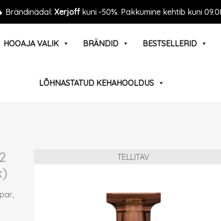
 Brändinädal:
Xerjoff
kuni -50%. Pakkumine kehtib kuni 09.0
HOOAJA VALIK
BRÄNDID
BESTSELLERID
LÕHNASTATUD KEHAHOOLDUS
2
TELLITAV
x)
par,