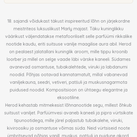
kogus
18. sajandi võidukast täkust inspireeritud lõhn on järjekordne
meistriteos luksuslikust Marly majast. Täku kuninglikku
väärikust väljendatakse metafooriliselt selle parfüümi rikkalike
nootide kaudu, eriti suitsuse vanilje maagilise aura abil. Herod
on pealaest jalatallani kuninglik aroom, mille tippu kroonib
loorber ja millel on selge vaade läbi värske kaneeli. Südames
avanevad osmantuse, tubakalehtede, viiruki ja labdanumi
noodid. Põhjas ootavad kannatamatult, millal vabanevad
vaniljekauna, seedri, vetiveri, patšuli ja muskusnagarmota
puidused noodid. Kompositsioon on ühtaegu elegantne ja
eksootiline.
Herod kehastab mitmekesist lõhnanootide segu, millest õhkub
suitsust vaniljet. Parfüümvesi avaneb kaneeli ja pipra vürtsikate
tipunootidega, mille järel paljastub tubakalehe, viiruki,
kiviroosiku ja osmantuse võimas süda. Neid vürtsiseid noote
ümbritsevad põhjas vanill, muskus, patšuli ja puidune akord.