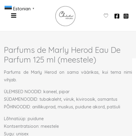
Skip
Estonian
▼
to
content
Parfums de Marly Herod Eau De
Parfum 125 ml (meestele)
Parfums de Marly Herod on sama väärikas, kui tema nimi
vihjab.
ÜLEMISED NOODID: kaneel, pipar
SÜDAMENOODID: tubakaleht, viiruk, kiviroosik, osmantus
PÕHINOODID: anillikuprad, muskus, puidune akord, patšuli
Lõhnatüüp: puidune
Kontsentratsioon: meestele
Sugu: unisex