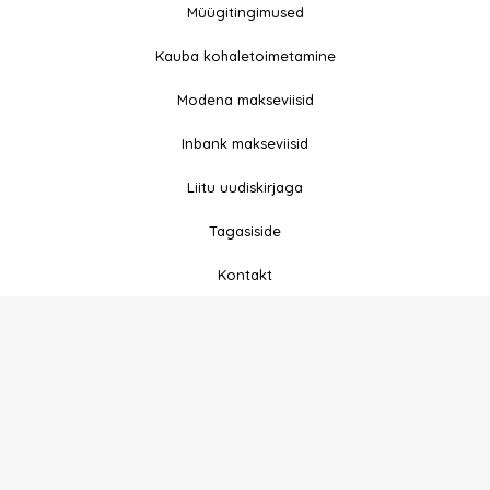
a
n
Müügitingimused
c
s
e
t
Kauba kohaletoimetamine
b
a
Modena makseviisid
o
g
o
r
Inbank makseviisid
k
a
-
m
Liitu uudiskirjaga
f
Tagasiside
Kontakt