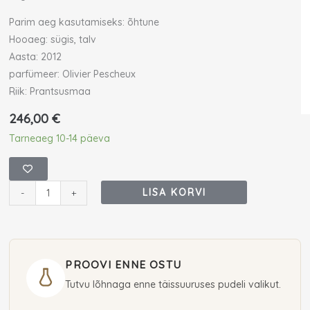
Parim aeg kasutamiseks: õhtune
Hooaeg: sügis, talv
Aasta: 2012
parfümeer: Olivier Pescheux
Riik: Prantsusmaa
246,00
€
Parfums
Tarneaeg 10-14 päeva
de
Marly
Herod
LISA KORVI
-
+
Eau
De
Parfum
125
PROOVI ENNE OSTU
ml
Tutvu lõhnaga enne täissuuruses pudeli valikut.
(meestele)