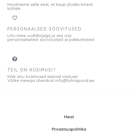
Hoolitseme selle eest, et kaup jõuaks kiiresti
kohale.
PERSONAALSED SOOVITUSED
Liitu meie uudiskirjaga ja saa osa
personaalsetest soovitustest ja pakkumistest
TEIL ON KÜSIMUSI?
Kõik sinu küsimused saavad vastuse!
Võtke meiega ühendust info@lohnapood.ee
Meist
© 2026 All rights
Privaatsuspoliitika
F
I
Reserved