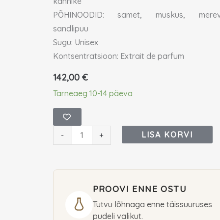
kannike
PÕHINOODID: samet, muskus, mereva
sandlipuu
Sugu: Unisex
Kontsentratsioon: Extrait de parfum
142,00
€
Nishane
Tarneaeg 10-14 päeva
Tuberóza
X
Extrait
LISA KORVI
-
+
de
parfum
50
PROOVI ENNE OSTU
ml
(unisex)
Tutvu lõhnaga enne täissuuruses
pudeli valikut.
kogus