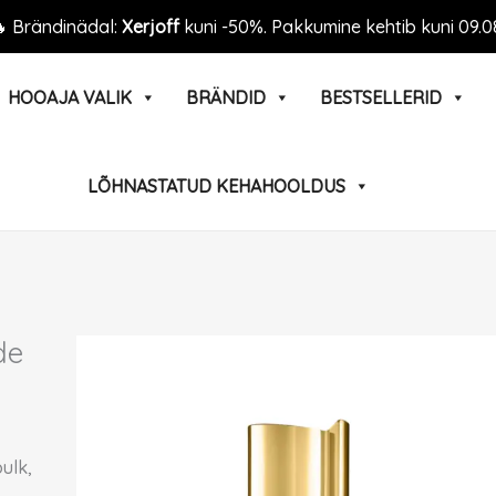
 Brändinädal:
Xerjoff
kuni -50%. Pakkumine kehtib kuni 09.0
HOOAJA VALIK
BRÄNDID
BESTSELLERID
LÕHNASTATUD KEHAHOOLDUS
de
ulk,