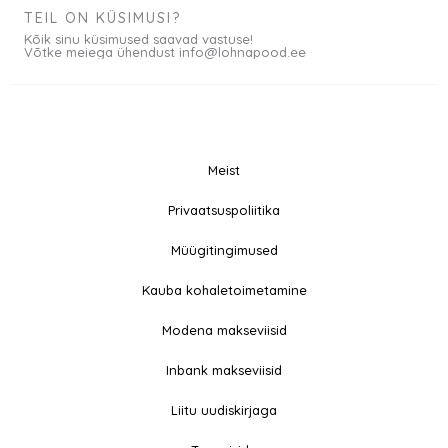
TEIL ON KÜSIMUSI?
Kõik sinu küsimused saavad vastuse!
Võtke meiega ühendust info@lohnapood.ee
Meist
© 2026 All rights
Privaatsuspoliitika
F
I
Reserved
a
n
Müügitingimused
c
s
e
t
Kauba kohaletoimetamine
b
a
Modena makseviisid
o
g
o
r
Inbank makseviisid
k
a
-
m
Liitu uudiskirjaga
f