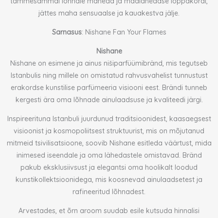
tammesammal lõhnale maheda ja maalähedase lõppakordi,
jättes maha sensuaalse ja kauakestva jälje.
Sarnasus
: Nishane Fan Your Flames
Nishane
Nishane on esimene ja ainus nišiparfüümibränd, mis tegutseb
Istanbulis ning millele on omistatud rahvusvahelist tunnustust
erakordse kunstilise parfümeeria visiooni eest. Brändi tunneb
kergesti ära oma lõhnade ainulaadsuse ja kvaliteedi järgi.
Inspireerituna Istanbuli juurdunud traditsioonidest, kaasaegsest
visioonist ja kosmopoliitsest struktuurist, mis on mõjutanud
mitmeid tsivilisatsioone, soovib Nishane esitleda väärtust, mida
inimesed iseendale ja oma lähedastele omistavad. Bränd
pakub eksklusiivsust ja elegantsi oma hoolikalt loodud
kunstikollektsioonidega, mis koosnevad ainulaadsetest ja
rafineeritud lõhnadest.
Arvestades, et õrn aroom suudab esile kutsuda hinnalisi