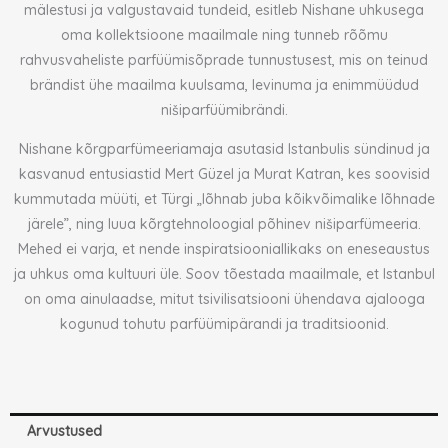
mälestusi ja valgustavaid tundeid, esitleb Nishane uhkusega
oma kollektsioone maailmale ning tunneb rõõmu
rahvusvaheliste parfüümisõprade tunnustusest, mis on teinud
brändist ühe maailma kuulsama, levinuma ja enimmüüdud
nišiparfüümibrändi.
Nishane kõrgparfümeeriamaja asutasid Istanbulis sündinud ja
kasvanud entusiastid Mert Güzel ja Murat Katran, kes soovisid
kummutada müüti, et Türgi „lõhnab juba kõikvõimalike lõhnade
järele”, ning luua kõrgtehnoloogial põhinev nišiparfümeeria.
Mehed ei varja, et nende inspiratsiooniallikaks on eneseaustus
ja uhkus oma kultuuri üle. Soov tõestada maailmale, et Istanbul
on oma ainulaadse, mitut tsivilisatsiooni ühendava ajalooga
kogunud tohutu parfüümipärandi ja traditsioonid.
Arvustused