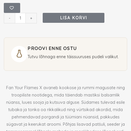
Fan
Your
Flames
LISA KORVI
-
+
X
Extrait
de
parfum
PROOVI ENNE OSTU
50
Tutvu lõhnaga enne täissuuruses pudeli valikut.
ml
(unisex)
kogus
Fan Your Flames X avaneb kookose ja rummi magusate ning
troopiliste nootidega, mida täiendab mastiksi balsamlik
nüanss, luues sooja ja kutsuva alguse. Südames tulevad esile
tubaka ja tonka oa rikkalikud ning vürtsikad akordid, mida
pehmendavad porgandi ja tüümiani nüansid, pakkudes
sügavat ja keerukat aroomi. Põhjas lisavad patšuli, seeder ja