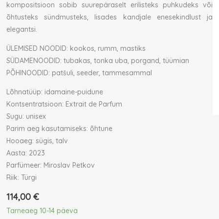
kompositsioon sobib suurepäraselt erilisteks puhkudeks või
õhtusteks sündmusteks, lisades kandjale enesekindlust ja
elegantsi.
ÜLEMISED NOODID: kookos, rumm, mastiks
SÜDAMENOODID: tubakas, tonka uba, porgand, tüümian
PÕHINOODID: patšuli, seeder, tammesammal
Lõhnatüüp: idamaine-puidune
Kontsentratsioon: Extrait de Parfum
Sugu: unisex
Parim aeg kasutamiseks: õhtune
Hooaeg: sügis, talv
Aasta: 2023
Parfümeer: Miroslav Petkov
Riik: Türgi
114,00
€
Nishane
Tarneaeg 10-14 päeva