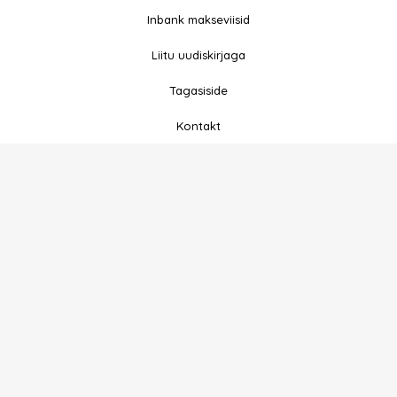
o
r
Inbank makseviisid
k
a
-
m
Liitu uudiskirjaga
f
Tagasiside
Kontakt