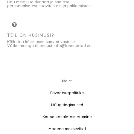
Liitu meie uudiskirjaga ja saa osa
personaalsetest soovitustest ja pakkumistest
TEIL ON KÜSIMUSI?
Kõik sinu küsimused saavad vastuse!
Võtke meiega ühendust info@lohnapood.ee
Meist
© 2026 All rights
Privaatsuspoliitika
F
I
Reserved
a
n
Müügitingimused
c
s
e
t
Kauba kohaletoimetamine
b
a
Modena makseviisid
o
g