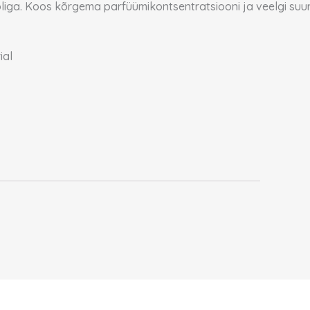
õliga. Koos kõrgema parfüümikontsentratsiooni ja veelgi su
ial