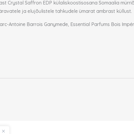
ast Crystal Saffron EDP külaliskoostisosana Somaalia mürri
äravatele ja elujõulistele tahkudele ümarat ambrast küllust.
Marc-Antoine Barrois Ganymede, Essential Parfums Bois Impér