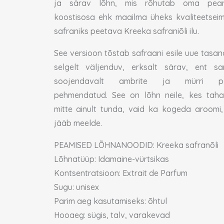
ja särav lõhn, mis rõhutab oma pea
koostisosa ehk maailma üheks kvaliteetsei
safraniks peetava Kreeka safraniõli ilu.
See versioon tõstab safraani esile uue tasan
selgelt väljenduv, erksalt särav, ent s
soojendavalt ambrite ja mürri po
pehmendatud. See on lõhn neile, kes tah
mitte ainult tunda, vaid ka kogeda aroomi,
jääb meelde.
PEAMISED LÕHNANOODID: Kreeka safranõli
Lõhnatüüp: Idamaine-vürtsikas
Kontsentratsioon: Extrait de Parfum
Sugu: unisex
Parim aeg kasutamiseks: õhtul
Hooaeg: sügis, talv, varakevad