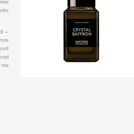
mise
maks
di —
amas
olt
avad
 mis