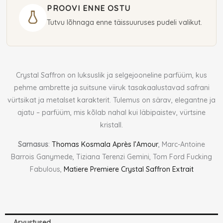
PROOVI ENNE OSTU
Tutvu lõhnaga enne täissuuruses pudeli valikut.
Crystal Saffron on luksuslik ja selgejooneline parfüüm, kus
pehme ambrette ja suitsune viiruk tasakaalustavad safrani
vürtsikat ja metalset karakterit. Tulemus on särav, elegantne ja
ajatu – parfüüm, mis kõlab nahal kui läbipaistev, vürtsine
kristall.
Sarnasus
:
Thomas Kosmala Après l’Amour
, Marc-Antoine
Barrois Ganymede, Tiziana Terenzi Gemini, Tom Ford Fucking
Fabulous,
Matiere Premiere Crystal Saffron Extrait
Arvustused