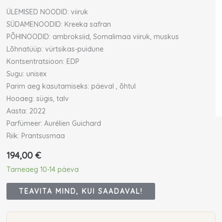
ÜLEMISED NOODID: viiruk
SÜDAMENOODID: Kreeka safran
PÕHINOODID: ambroksiid, Somalimaa viiruk, muskus
Lõhnatüüp: vürtsikas-puidune
Kontsentratsioon: EDP
Sugu: unisex
Parim aeg kasutamiseks: päeval , õhtul
Hooaeg: sügis, talv
Aasta: 2022
Parfümeer: Aurélien Guichard
Riik: Prantsusmaa
194,00
€
Tarneaeg 10-14 päeva
TEAVITA MIND, KUI SAADAVAL!