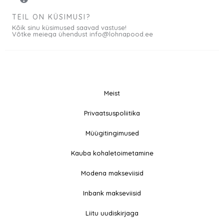
TEIL ON KÜSIMUSI?
Kõik sinu küsimused saavad vastuse!
Võtke meiega ühendust info@lohnapood.ee
Meist
© 2026 All rights
Privaatsuspoliitika
F
I
Reserved
a
n
Müügitingimused
c
s
e
t
Kauba kohaletoimetamine
b
a
Modena makseviisid
o
g
o
r
Inbank makseviisid
k
a
-
m
Liitu uudiskirjaga
f