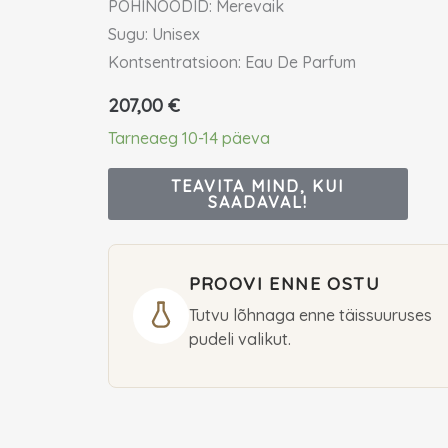
PÕHINOODID: Merevaik
Sugu: Unisex
Kontsentratsioon: Eau De Parfum
207,00
€
Tarneaeg 10-14 päeva
TEAVITA MIND, KUI
SAADAVAL!
PROOVI ENNE OSTU
Tutvu lõhnaga enne täissuuruses
pudeli valikut.