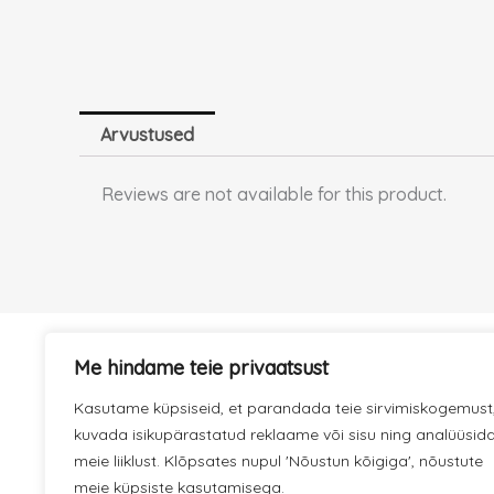
Arvustused
Reviews are not available for this product.
Me hindame teie privaatsust
KIIRE TARNE
Kasutame küpsiseid, et parandada teie sirvimiskogemust
Hoolitseme selle eest, et kaup
kuvada isikupärastatud reklaame või sisu ning analüüsid
jõuaks kiiresti kohale.
meie liiklust. Klõpsates nupul 'Nõustun kõigiga', nõustute
meie küpsiste kasutamisega.