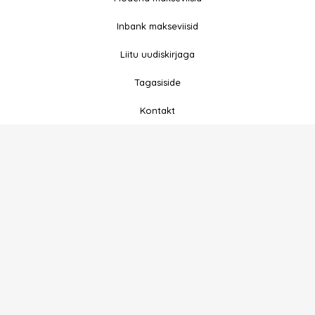
o
g
o
r
Inbank makseviisid
k
a
-
m
Liitu uudiskirjaga
f
Tagasiside
Kontakt