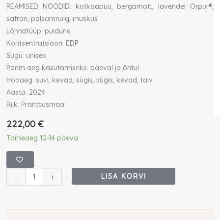
PEAMISED NOODID: kotkaapuu, bergamott, lavendel Orpur®,
safran, palsamnulg, muskus
Lõhnatüüp: puidune
Kontsentratsioon: EDP
Sugu: unisex
Parim aeg kasutamiseks: päeval ja õhtul
Hooaeg: suvi, kevad, sügis, sügis, kevad, talv
Aasta: 2024
Riik: Prantsusmaa
222,00
€
Initio
Tarneaeg 10-14 päeva
Oud
for
Greatness
LISA KORVI
-
+
Neo
Eau
De