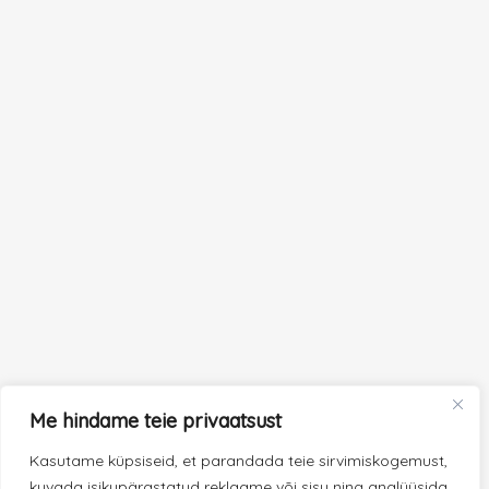
Me hindame teie privaatsust
Kasutame küpsiseid, et parandada teie sirvimiskogemust,
kuvada isikupärastatud reklaame või sisu ning analüüsida