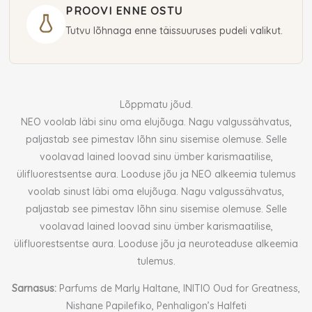
Parfum
PROOVI ENNE OSTU
90
Tutvu lõhnaga enne täissuuruses pudeli valikut.
ml
(unisex)
kogus
Lõppmatu jõud.
NEO voolab läbi sinu oma elujõuga. Nagu valgussähvatus,
paljastab see pimestav lõhn sinu sisemise olemuse. Selle
voolavad lained loovad sinu ümber karismaatilise,
ülifluorestsentse aura. Looduse jõu ja NEO alkeemia tulemus
voolab sinust läbi oma elujõuga. Nagu valgussähvatus,
paljastab see pimestav lõhn sinu sisemise olemuse. Selle
voolavad lained loovad sinu ümber karismaatilise,
ülifluorestsentse aura. Looduse jõu ja neuroteaduse alkeemia
tulemus.
Sarnasus:
Parfums de Marly Haltane, INITIO Oud for Greatness,
Nishane Papilefiko, Penhaligon’s Halfeti