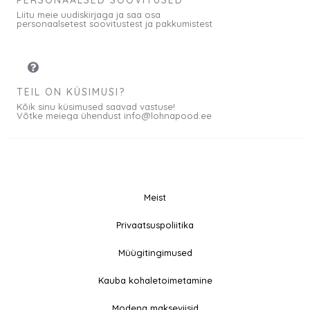
PERSONAALSED SOOVITUSED
Liitu meie uudiskirjaga ja saa osa
personaalsetest soovitustest ja pakkumistest
TEIL ON KÜSIMUSI?
Kõik sinu küsimused saavad vastuse!
Võtke meiega ühendust info@lohnapood.ee
Meist
© 2026 All rights
Privaatsuspoliitika
F
I
Reserved
a
n
Müügitingimused
c
s
e
t
Kauba kohaletoimetamine
b
a
Modena makseviisid