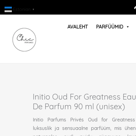
Skip

Estonian
▼
to
content
AVALEHT
PARFÜÜMID
Initio Oud For Greatness Ea
De Parfum 90 ml (unisex)
Initio Parfums Privés Oud for Greatnes
luksuslik ja sensuaalne parfüüm, mis ühe