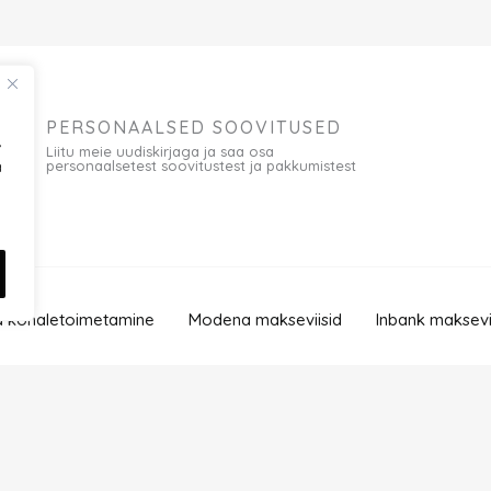
PERSONAALSED SOOVITUSED
,
Liitu meie uudiskirjaga ja saa osa
personaalsetest soovitustest ja pakkumistest
a
 kohaletoimetamine
Modena makseviisid
Inbank maksevi