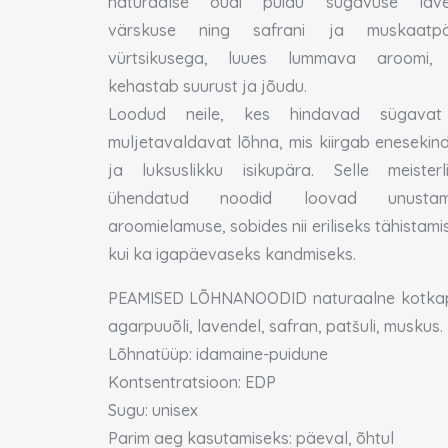
naturaalse oudi puidu sügavuse lave
värskuse ning safrani ja muskaatpä
vürtsikusega, luues lummava aroomi,
kehastab suurust ja jõudu.
Loodud neile, kes hindavad sügavat
muljetavaldavat lõhna, mis kiirgab enesekind
ja luksuslikku isikupära. Selle meisterli
ühendatud noodid loovad unustam
aroomielamuse, sobides nii eriliseks tähistami
kui ka igapäevaseks kandmiseks.
PEAMISED LÕHNANOODID naturaalne kotka
agarpuuõli, lavendel, safran, patšuli, muskus.
Lõhnatüüp: idamaine-puidune
Kontsentratsioon: EDP
Sugu: unisex
Parim aeg kasutamiseks: päeval, õhtul