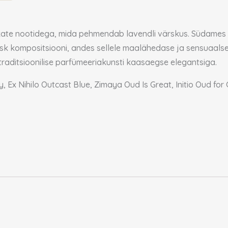
ate nootidega, mida pehmendab lavendli värskus. Südames do
musk kompositsiooni, andes sellele maalähedase ja sensuaalse 
raditsioonilise parfümeeriakunsti kaasaegse elegantsiga.
y, Ex Nihilo Outcast Blue, Zimaya Oud Is Great, Initio Oud 