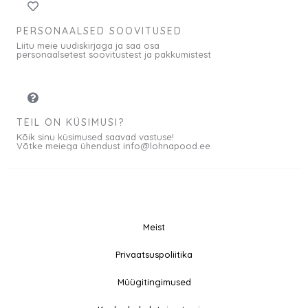
PERSONAALSED SOOVITUSED
Liitu meie uudiskirjaga ja saa osa
personaalsetest soovitustest ja pakkumistest
TEIL ON KÜSIMUSI?
Kõik sinu küsimused saavad vastuse!
Võtke meiega ühendust info@lohnapood.ee
Meist
© 2026 All rights
Privaatsuspoliitika
F
I
Reserved
a
n
Müügitingimused
c
s