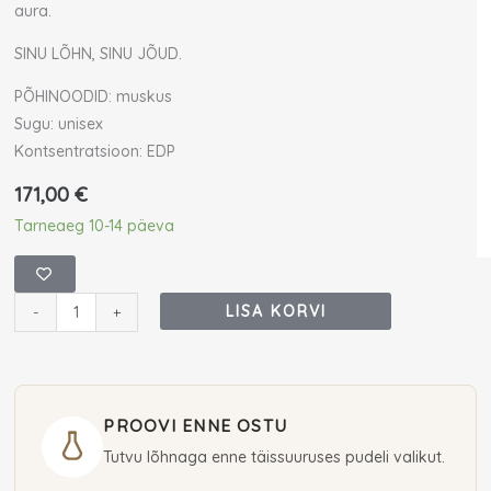
aura.
SINU LÕHN, SINU JÕUD.
PÕHINOODID: muskus
Sugu: unisex
Kontsentratsioon: EDP
171,00
€
Initio
Tarneaeg 10-14 päeva
Magnetic
Blend
7
LISA KORVI
-
+
Eau
De
Parfum
90
PROOVI ENNE OSTU
ml
Tutvu lõhnaga enne täissuuruses pudeli valikut.
(unisex)