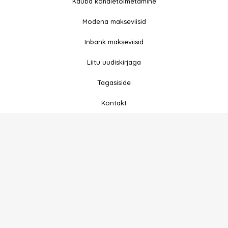
e
t
Kauba kohaletoimetamine
b
a
Modena makseviisid
o
g
o
r
Inbank makseviisid
k
a
-
m
Liitu uudiskirjaga
f
Tagasiside
Kontakt