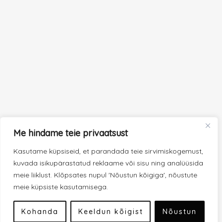
Me hindame teie privaatsust
Kasutame küpsiseid, et parandada teie sirvimiskogemust,
kuvada isikupärastatud reklaame või sisu ning analüüsida
meie liiklust. Klõpsates nupul 'Nõustun kõigiga', nõustute
meie küpsiste kasutamisega.
Kohanda
Keeldun kõigist
Nõustun