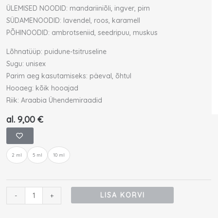
ÜLEMISED NOODID: mandariiniõli, ingver, pirn
SÜDAMENOODID: lavendel, roos, karamell
PÕHINOODID: ambrotseniid, seedripuu, muskus
Lõhnatüüp: puidune-tsitruseline
Sugu: unisex
Parim aeg kasutamiseks: päeval, õhtul
Hooaeg: kõik hooajad
Riik: Araabia Ühendemiraadid
al.
9,00
€
GHAWALI
CLOSER
2 ml
5 ml
10 ml
APART
proov
kogus
LISA KORVI
-
+