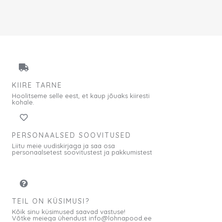
KIIRE TARNE
Hoolitseme selle eest, et kaup jõuaks kiiresti
kohale.
PERSONAALSED SOOVITUSED
Liitu meie uudiskirjaga ja saa osa
personaalsetest soovitustest ja pakkumistest
TEIL ON KÜSIMUSI?
Kõik sinu küsimused saavad vastuse!
Võtke meiega ühendust info@lohnapood.ee