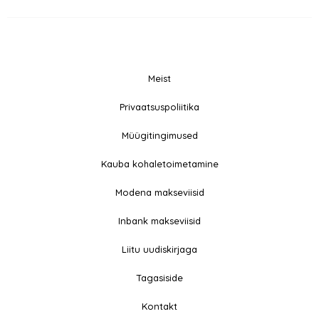
Meist
© 2026 All rights
Privaatsuspoliitika
F
I
Reserved
a
n
Müügitingimused
c
s
e
t
Kauba kohaletoimetamine
b
a
Modena makseviisid
o
g
o
r
Inbank makseviisid
k
a
-
m
Liitu uudiskirjaga
f
Tagasiside
Kontakt