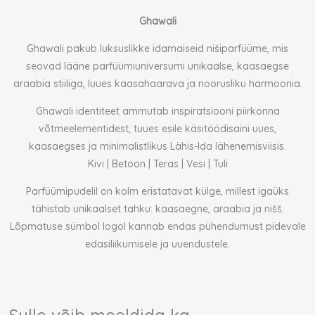
Ghawali
Ghawali pakub luksuslikke idamaiseid nišiparfüüme, mis
seovad lääne parfüümiuniversumi unikaalse, kaasaegse
araabia stiiliga, luues kaasahaarava ja noorusliku harmoonia.
Ghawali identiteet ammutab inspiratsiooni piirkonna
võtmeelementidest, tuues esile käsitöödisaini uues,
kaasaegses ja minimalistlikus Lähis-Ida lähenemisviisis.
Kivi | Betoon | Teras | Vesi | Tuli
Parfüümipudelil on kolm eristatavat külge, millest igaüks
tähistab unikaalset tahku: kaasaegne, araabia ja nišš.
Lõpmatuse sümbol logol kannab endas pühendumust pidevale
edasiliikumisele ja uuendustele.
Sulle võib meeldida ka…