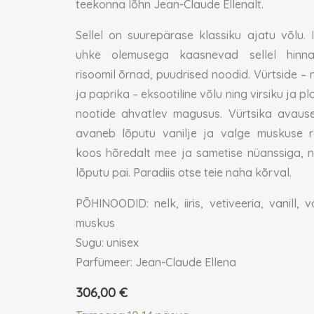
teekonna lõhn Jean-Claude Ellenalt.
Sellel on suurepärase klassiku ajatu võlu. Ii
uhke olemusega kaasnevad sellel hinnal
risoomil õrnad, puudrised noodid. Vürtside – n
ja paprika – eksootiline võlu ning virsiku ja p
nootide ahvatlev magusus. Vürtsika avause
avaneb lõputu vanilje ja valge muskuse 
koos hõredalt mee ja sametise nüanssiga, 
lõputu pai. Paradiis otse teie naha kõrval.
PÕHINOODID: nelk, iiris, vetiveeria, vanill, v
muskus
Sugu: unisex
Parfümeer: Jean-Claude Ellena
306,00
€