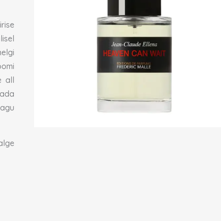
rise
isel
elgi
loomi
 all
rada
nagu
alge