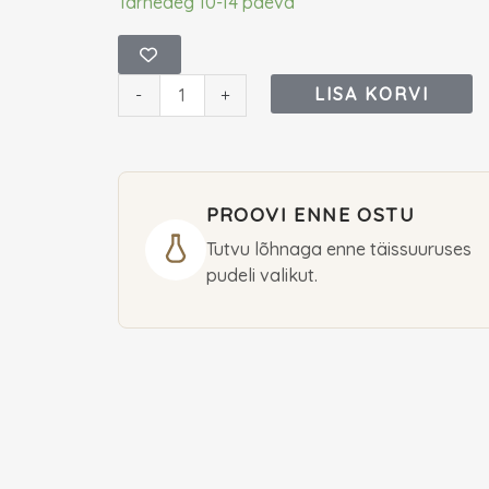
Frederic
Tarneaeg 10-14 päeva
Malle
Heaven
Can
LISA KORVI
-
+
Wait
Eau
De
PROOVI ENNE OSTU
Parfum
100
Tutvu lõhnaga enne täissuuruses
pudeli valikut.
ml
(unisex)
kogus