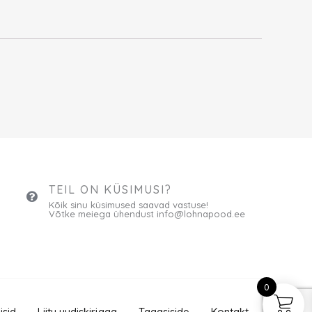
TEIL ON KÜSIMUSI?
Kõik sinu küsimused saavad vastuse!
Võtke meiega ühendust info@lohnapood.ee
0
isid
Liitu uudiskirjaga
Tagasiside
Kontakt