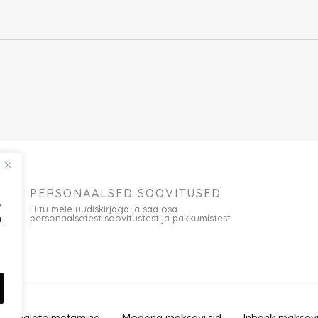
PERSONAALSED SOOVITUSED
,
Liitu meie uudiskirjaga ja saa osa
personaalsetest soovitustest ja pakkumistest
a
 kohaletoimetamine
Modena makseviisid
Inbank maksevi