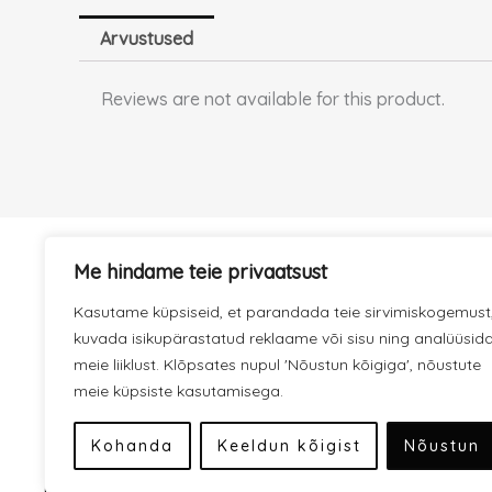
Arvustused
Reviews are not available for this product.
Me hindame teie privaatsust
KIIRE TARNE
Kasutame küpsiseid, et parandada teie sirvimiskogemust
Hoolitseme selle eest, et kaup
jõuaks kiiresti kohale.
kuvada isikupärastatud reklaame või sisu ning analüüsid
meie liiklust. Klõpsates nupul 'Nõustun kõigiga', nõustute
meie küpsiste kasutamisega.
Kohanda
Keeldun kõigist
Nõustun
Meist
Privaatsuspoliitika
Müügitingimused
Kauba