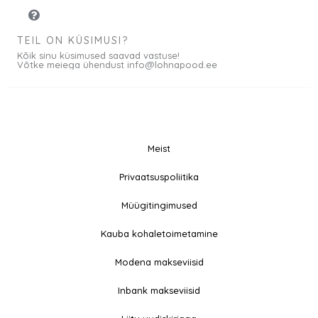
TEIL ON KÜSIMUSI?
Kõik sinu küsimused saavad vastuse!
Võtke meiega ühendust info@lohnapood.ee
Meist
© 2026 All rights
Privaatsuspoliitika
F
I
Reserved
a
n
Müügitingimused
c
s
e
t
Kauba kohaletoimetamine
b
a
Modena makseviisid
o
g
o
r
Inbank makseviisid
k
a
-
m