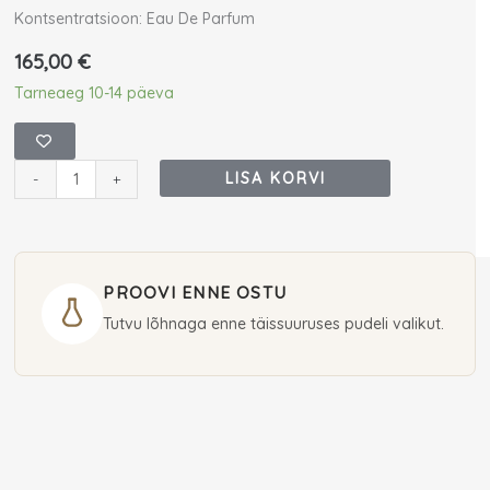
Kontsentratsioon: Eau De Parfum
165,00
€
Frederic
Tarneaeg 10-14 päeva
Malle
Dominique
Ropion
LISA KORVI
-
+
Carnal
Flower
Eau
De
PROOVI ENNE OSTU
Parfum
Tutvu lõhnaga enne täissuuruses pudeli valikut.
30
ml
(unisex)
kogus