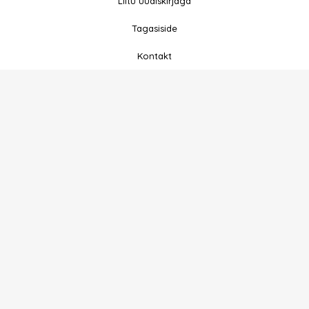
Liitu uudiskirjaga
f
Tagasiside
Kontakt