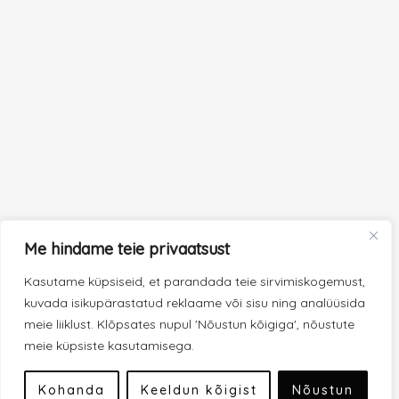
Me hindame teie privaatsust
Kasutame küpsiseid, et parandada teie sirvimiskogemust,
kuvada isikupärastatud reklaame või sisu ning analüüsida
meie liiklust. Klõpsates nupul 'Nõustun kõigiga', nõustute
meie küpsiste kasutamisega.
Kohanda
Keeldun kõigist
Nõustun