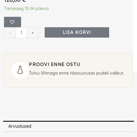
Electimuss
Tarneaeg 10-14 päeva
Aurora
Pure
Perfume/
LISA KORVI
-
+
Extrait
100
ml
(unisex)
PROOVI ENNE OSTU
kogus
Tutvu lõhnaga enne täissuuruses pudeli valikut.
Arvustused