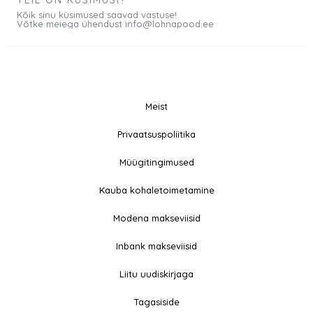
TEIL ON KÜSIMUSI?
Kõik sinu küsimused saavad vastuse!
Võtke meiega ühendust info@lohnapood.ee
Meist
© 2026 All rights
Privaatsuspoliitika
F
I
Reserved
a
n
Müügitingimused
c
s
e
t
Kauba kohaletoimetamine
b
a
Modena makseviisid
o
g
o
r
Inbank makseviisid
k
a
-
m
Liitu uudiskirjaga
f
Tagasiside