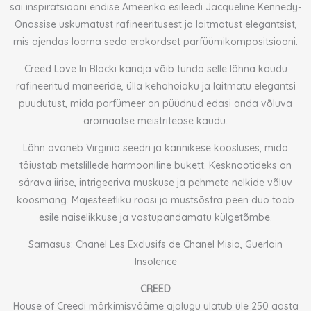
sai inspiratsiooni endise Ameerika esileedi Jacqueline Kennedy-
Onassise uskumatust rafineeritusest ja laitmatust elegantsist,
mis ajendas looma seda erakordset parfüümikompositsiooni.
Creed Love In Blacki kandja võib tunda selle lõhna kaudu
rafineeritud maneeride, ülla kehahoiaku ja laitmatu elegantsi
puudutust, mida parfümeer on püüdnud edasi anda võluva
aromaatse meistriteose kaudu.
Lõhn avaneb Virginia seedri ja kannikese koosluses, mida
täiustab metslillede harmooniline bukett. Kesknootideks on
särava iirise, intrigeeriva muskuse ja pehmete nelkide võluv
koosmäng. Majesteetliku roosi ja mustsõstra peen duo toob
esile naiselikkuse ja vastupandamatu külgetõmbe.
Sarnasus: Chanel Les Exclusifs de Chanel Misia, Guerlain
Insolence
CREED
House of Creedi märkimisväärne ajalugu ulatub üle 250 aasta