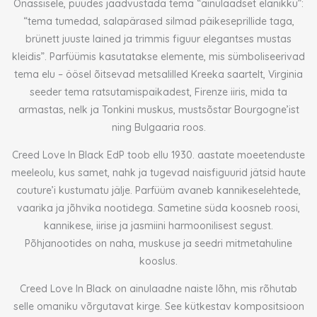
Onassisele, püüdes jäädvustada tema “ainulaadset elanikku”:
“tema tumedad, salapärased silmad päikeseprillide taga,
brünett juuste lained ja trimmis figuur elegantses mustas
kleidis”. Parfüümis kasutatakse elemente, mis sümboliseerivad
tema elu – öösel õitsevad metsalilled Kreeka saartelt, Virginia
seeder tema ratsutamispaikadest, Firenze iiris, mida ta
armastas, nelk ja Tonkini muskus, mustsõstar Bourgogne’ist
ning Bulgaaria roos.
Creed Love In Black EdP toob ellu 1930. aastate moeetenduste
meeleolu, kus samet, nahk ja tugevad naisfiguurid jätsid haute
couture’i kustumatu jälje. Parfüüm avaneb kannikeselehtede,
vaarika ja jõhvika nootidega. Sametine süda koosneb roosi,
kannikese, iirise ja jasmiini harmoonilisest segust.
Põhjanootides on naha, muskuse ja seedri mitmetahuline
kooslus.
Creed Love In Black on ainulaadne naiste lõhn, mis rõhutab
selle omaniku võrgutavat kirge. See kütkestav kompositsioon