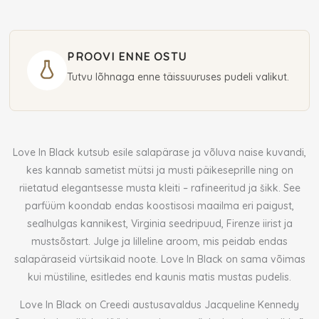
De
Parfum
75
PROOVI ENNE OSTU
ml
Tutvu lõhnaga enne täissuuruses pudeli valikut.
(naistele)
kogus
Love In Black kutsub esile salapärase ja võluva naise kuvandi,
kes kannab sametist mütsi ja musti päikeseprille ning on
riietatud elegantsesse musta kleiti – rafineeritud ja šikk. See
parfüüm koondab endas koostisosi maailma eri paigust,
sealhulgas kannikest, Virginia seedripuud, Firenze iirist ja
mustsõstart. Julge ja lilleline aroom, mis peidab endas
salapäraseid vürtsikaid noote. Love In Black on sama võimas
kui müstiline, esitledes end kaunis matis mustas pudelis.
Love In Black on Creedi austusavaldus Jacqueline Kennedy