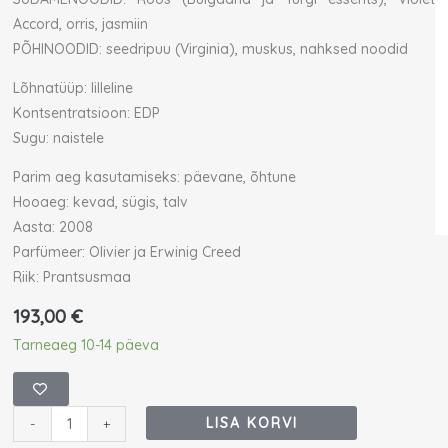
Accord, orris, jasmiin
PÕHINOODID: seedripuu (Virginia), muskus, nahksed noodid
Lõhnatüüp: lilleline
Kontsentratsioon: EDP
Sugu: naistele
Parim aeg kasutamiseks: päevane, õhtune
Hooaeg: kevad, sügis, talv
Aasta: 2008
Parfümeer: Olivier ja Erwinig Creed
Riik: Prantsusmaa
193,00
€
Creed
Tarneaeg 10-14 päeva
Love
in
Black
LISA KORVI
-
+
Eau