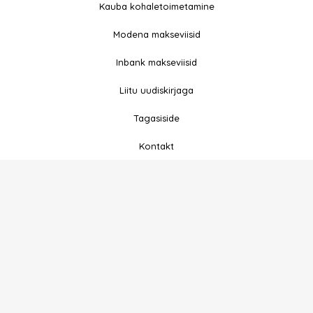
e
t
Kauba kohaletoimetamine
b
a
Modena makseviisid
o
g
o
r
Inbank makseviisid
k
a
-
m
Liitu uudiskirjaga
f
Tagasiside
Kontakt