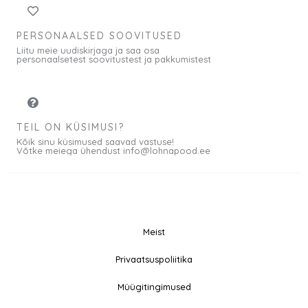
PERSONAALSED SOOVITUSED
Liitu meie uudiskirjaga ja saa osa
personaalsetest soovitustest ja pakkumistest
TEIL ON KÜSIMUSI?
Kõik sinu küsimused saavad vastuse!
Võtke meiega ühendust info@lohnapood.ee
Meist
© 2026 All rights
Privaatsuspoliitika
F
I
Reserved
a
n
Müügitingimused
c
s