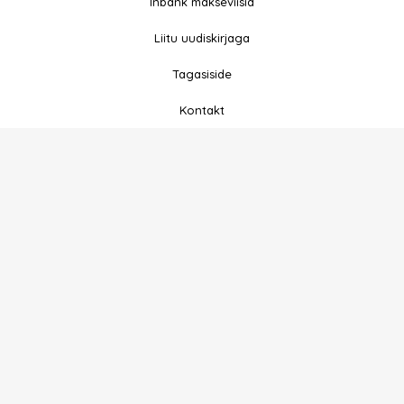
Inbank makseviisid
k
a
-
m
Liitu uudiskirjaga
f
Tagasiside
Kontakt