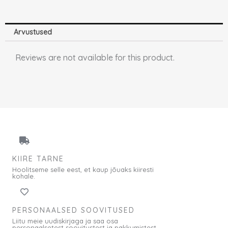
Arvustused
Reviews are not available for this product.
KIIRE TARNE
Hoolitseme selle eest, et kaup jõuaks kiiresti
kohale.
PERSONAALSED SOOVITUSED
Liitu meie uudiskirjaga ja saa osa
personaalsetest soovitustest ja pakkumistest