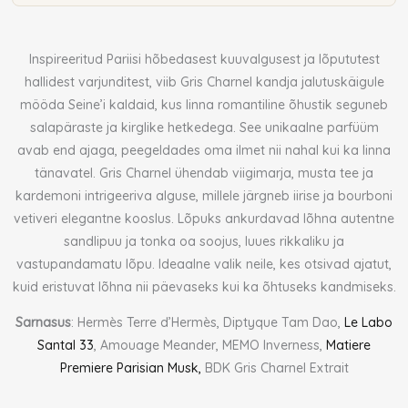
Inspireeritud Pariisi hõbedasest kuuvalgusest ja lõpututest
hallidest varjunditest, viib Gris Charnel kandja jalutuskäigule
mööda Seine’i kaldaid, kus linna romantiline õhustik seguneb
salapäraste ja kirglike hetkedega. See unikaalne parfüüm
avab end ajaga, peegeldades oma ilmet nii nahal kui ka linna
tänavatel. Gris Charnel ühendab viigimarja, musta tee ja
kardemoni intrigeeriva alguse, millele järgneb iirise ja bourboni
vetiveri elegantne kooslus. Lõpuks ankurdavad lõhna autentne
sandlipuu ja tonka oa soojus, luues rikkaliku ja
vastupandamatu lõpu. Ideaalne valik neile, kes otsivad ajatut,
kuid eristuvat lõhna nii päevaseks kui ka õhtuseks kandmiseks.
Sarnasus
: Hermès Terre d’Hermès, Diptyque Tam Dao,
Le Labo
Santal 33
, Amouage Meander, MEMO Inverness,
Matiere
Premiere Parisian Musk,
BDK Gris Charnel Extrait