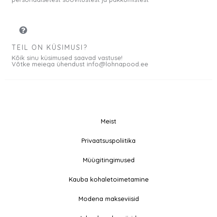
TEIL ON KÜSIMUSI?
Kõik sinu küsimused saavad vastuse!
Võtke meiega ühendust info@lohnapood.ee
Meist
© 2026 All rights
Privaatsuspoliitika
F
I
Reserved
a
n
Müügitingimused
c
s
e
t
Kauba kohaletoimetamine
b
a
Modena makseviisid
o
g
o
r