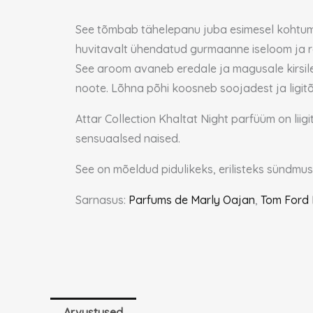
See tõmbab tähelepanu juba esimesel kohtumis
huvitavalt ühendatud gurmaanne iseloom ja raf
See aroom avaneb eredale ja magusale kirsile,
noote. Lõhna põhi koosneb soojadest ja ligitõ
Attar Collection Khaltat Night parfüüm on liig
sensuaalsed naised.
See on mõeldud pidulikeks, erilisteks sündm
Sarnasus:
Parfums de Marly Oajan
,
Tom Ford 
Arvustused