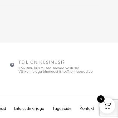
TEIL ON KÜSIMUSI?
Kõik sinu küsimused saavad vastuse!
Võtke meiega ühendust info@lohnapood.ee
0
isid
Liitu uudiskirjaga
Tagasiside
Kontakt