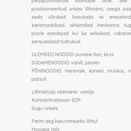
peadpööritavale idamaale ööle. See
positsioneeritud unisex lõhnana, seega sa
seda võrdselt kasutada nii enesekind
karismaatilised, sihikindlad inimkonna tu
poole esindajad kui ka seksikad, vabane
sensuaalsed tüdrukud.
ÜLEMISED NOODID: punane õun, kirss
SÜDAMENOODID: vanill, jasmiin
PÕHINOODID: merevaik, kaneel, muskus, ris
patšuli
Lõhnatüüp: idamaine- vanilje
Kontsentratsioon: EDP
Sugu: unisex
Parim aeg kasutamiseks: õhtul
Hooaeg: talv