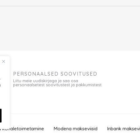
PERSONAALSED SOOVITUSED
,
Liitu meie uudiskirjaga ja saa osa
personaalsetest soovitustest ja pakkumistest
a
 kohaletoimetamine
Modena makseviisid
Inbank maksevi