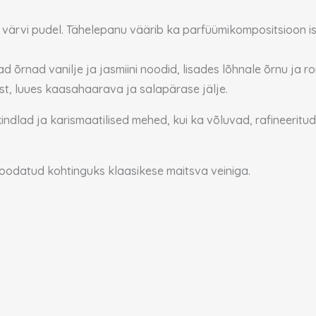
värvi pudel. Tähelepanu väärib ka parfüümikompositsioon ise
rnad vanilje ja jasmiini noodid, lisades lõhnale õrnu ja rom
st, luues kaasahaarava ja salapärase jälje.
kindlad ja karismaatilised mehed, kui ka võluvad, rafineeritud
oodatud kohtinguks klaasikese maitsva veiniga.