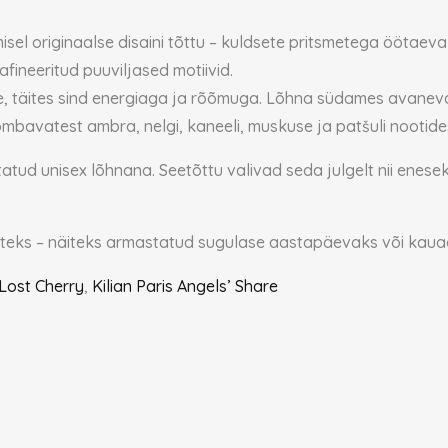
el originaalse disaini tõttu – kuldsete pritsmetega öötaeva 
ineeritud puuviljased motiivid.
 täites sind energiaga ja rõõmuga. Lõhna südames avanevad õ
mbavatest ambra, nelgi, kaneeli, muskuse ja patšuli nootide
itatud unisex lõhnana. Seetõttu valivad seda julgelt nii enese
usteks – näiteks armastatud sugulase aastapäevaks või kaua
Lost Cherry
,
Kilian Paris Angels’ Share