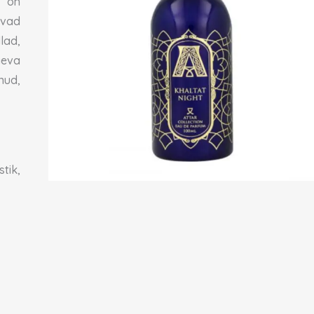
 on
avad
lad,
geva
nud,
tik,