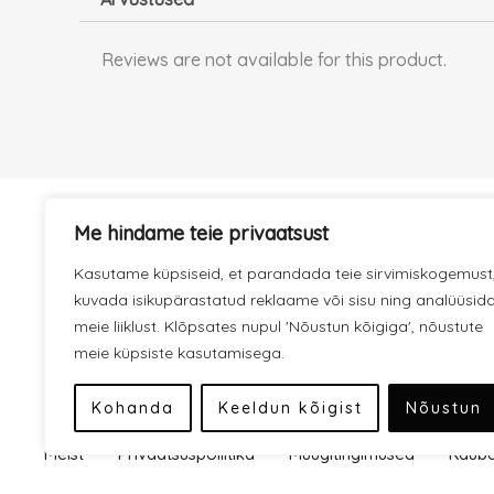
Reviews are not available for this product.
Me hindame teie privaatsust
KIIRE TARNE
Kasutame küpsiseid, et parandada teie sirvimiskogemust
Hoolitseme selle eest, et kaup
jõuaks kiiresti kohale.
kuvada isikupärastatud reklaame või sisu ning analüüsid
meie liiklust. Klõpsates nupul 'Nõustun kõigiga', nõustute
meie küpsiste kasutamisega.
Kohanda
Keeldun kõigist
Nõustun
Meist
Privaatsuspoliitika
Müügitingimused
Kauba