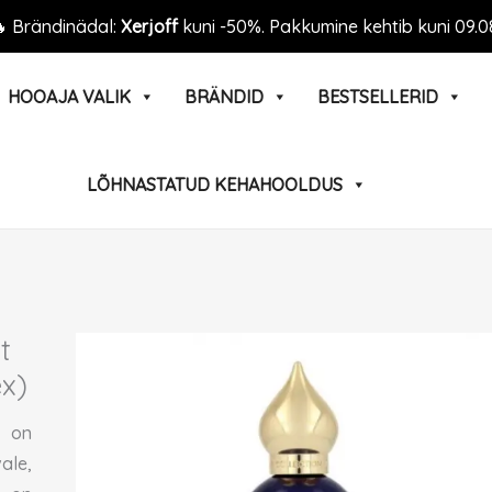
 Brändinädal:
Xerjoff
kuni -50%. Pakkumine kehtib kuni 09.0
HOOAJA VALIK
BRÄNDID
BESTSELLERID
LÕHNASTATUD KEHAHOOLDUS
t
x)
n on
le,