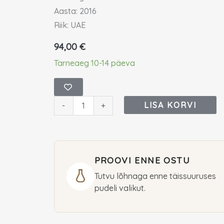
Aasta: 2016
Riik: UAE
94,00
€
Attar
Tarneaeg 10-14 päeva
Collection
Khaltat
Night
LISA KORVI
-
+
Eau
De
Parfum
PROOVI ENNE OSTU
100
ml
Tutvu lõhnaga enne täissuuruses
pudeli valikut.
(unisex)
kogus